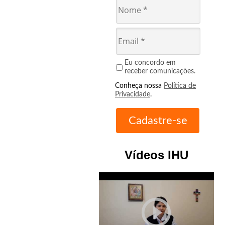
Eu concordo em
receber comunicações.
Conheça nossa
Política de
Privacidade
.
Vídeos IHU
play_circle_outline