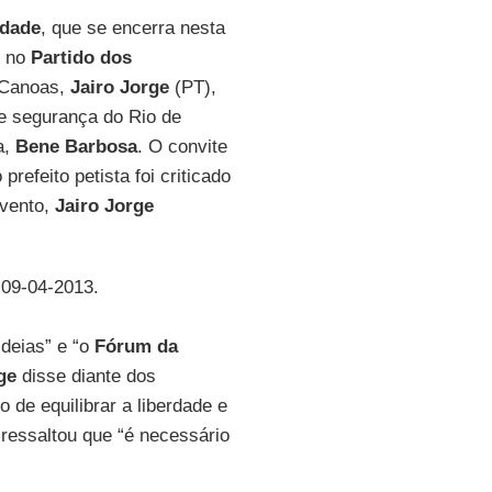
rdade
, que se encerra nesta
o no
Partido dos
 Canoas,
Jairo Jorge
(PT),
de segurança do Rio de
a,
Bene Barbosa
. O convite
 prefeito petista foi criticado
evento,
Jairo Jorge
 09-04-2013.
deias” e “o
Fórum da
ge
disse diante dos
de equilibrar a liberdade e
 ressaltou que “é necessário