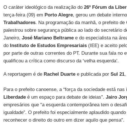
O caráter ideológico da realização do
26º Fórum da Libe
terça-feira (09) em
Porto Alegre
, gerou um debate intern
Trabalhadores
. Na programação da manhã, o prefeito de
palestrou sobre segurança pública ao lado do secretário 
Janeiro,
José Mariano Beltrame
e do especialista na áre
do
Instituto de Estudos Empresariais
(IEE) e aceito pelo
por parte de outras correntes do PT. Durante sua fala no 
qualificou a crítica como discurso da ‘velha esquerda’.
A reportagem é de
Rachel Duarte
e publicada por
Sul 21
,
Para o prefeito canoense, a “força da sociedade está nas i
Liberdade
é um espaço para debate de ideias”.
Jairo Jor
empresários que “a esquerda contemporânea tem o desafio 
igualdade”. O prefeito foi especialmente aplaudido quando
reconhecer o direito do outro em dizer aquilo que pensa”.