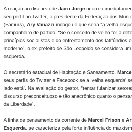
A reação ao discurso de
Jairo Jorge
ocorreu imediatamen
seu perfil no Twitter, o presidente da Federação dos Muni
(Famurs),
Ary Vanazzi
indagou o que seria “a velha esque
companheiro de partido. “Se o conceito de velho for a def
princípios socialistas e do enfrentamento dos latifúndios 
moderno”, o ex-prefeito de São Leopoldo se considera um
esquerda.
O secretário estadual de Habitação e Saneamento,
Marce
seus perfis do Twitter e Facebook se a ‘velha esquerda’ s
lado está’. Na avaliação do gestor, “tentar fulanizar seto
discurso preconceituoso e tão anacrônico quanto o pens
da Liberdade”.
A linha de pensamento da corrente de
Marcel Frison
e
Ar
Esquerda
, se caracteriza pela forte influência do marxis