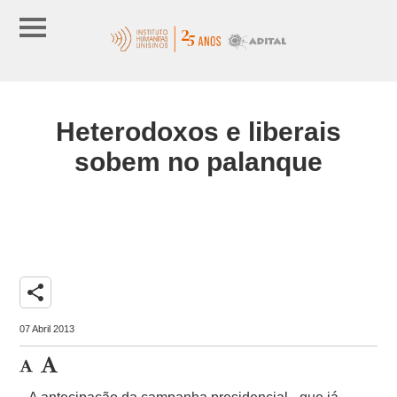
Heterodoxos e liberais
sobem no palanque
share
07 Abril 2013