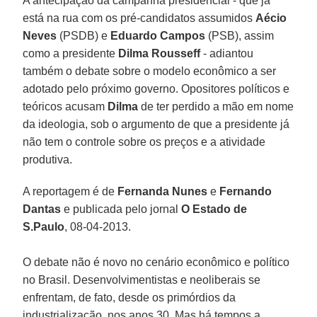
A antecipação da campanha presidencial - que já
está na rua com os pré-candidatos assumidos
Aécio
Neves
(PSDB) e
Eduardo Campos
(PSB), assim
como a presidente
Dilma Rousseff
- adiantou
também o debate sobre o modelo econômico a ser
adotado pelo próximo governo. Opositores políticos e
teóricos acusam
Dilma
de ter perdido a mão em nome
da ideologia, sob o argumento de que a presidente já
não tem o controle sobre os preços e a atividade
produtiva.
A reportagem é de
Fernanda Nunes
e
Fernando
Dantas
e publicada pelo jornal
O Estado de
S.Paulo
, 08-04-2013.
O debate não é novo no cenário econômico e político
no Brasil. Desenvolvimentistas e neoliberais se
enfrentam, de fato, desde os primórdios da
industrialização, nos anos 30. Mas há tempos a