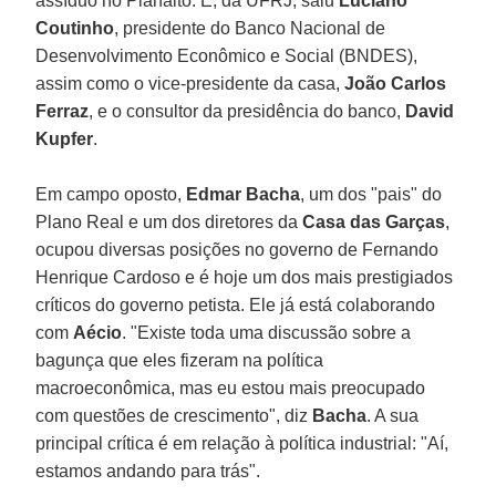
assíduo no Planalto. E, da UFRJ, saiu
Luciano
Coutinho
, presidente do Banco Nacional de
Desenvolvimento Econômico e Social (BNDES),
assim como o vice-presidente da casa,
João Carlos
Ferraz
, e o consultor da presidência do banco,
David
Kupfer
.
Em campo oposto,
Edmar Bacha
, um dos "pais" do
Plano Real e um dos diretores da
Casa das Garças
,
ocupou diversas posições no governo de Fernando
Henrique Cardoso e é hoje um dos mais prestigiados
críticos do governo petista. Ele já está colaborando
com
Aécio
. "Existe toda uma discussão sobre a
bagunça que eles fizeram na política
macroeconômica, mas eu estou mais preocupado
com questões de crescimento", diz
Bacha
. A sua
principal crítica é em relação à política industrial: "Aí,
estamos andando para trás".