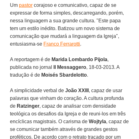
Um
pastor
corajoso e comunicativo, capaz de se
expressar de forma simples, descarregando, porém,
nessa linguagem a sua grande cultura. "Este papa
tem um estilo inédito. Batizou um novo sistema de
comunicação que mudará a linguagem da Igreja",
entusiasma-se
Franco Ferrarotti
.
A reportagem é de
Marida Lombardo Pijola
,
publicada no jornal
Il Messaggero
, 18-03-2013. A
tradução é de
Moisés Sbardelotto
.
A simplicidade verbal de
João XXIII
, capaz de usar
palavras que vinham do coração. A cultura profunda
de
Ratzinger
, capaz de analisar com densidade
teológica os desafios da Igreja e de reuni-los em três
encíclicas magistrais. O carisma de
Wojtyla
, capaz de
se comunicar também através de grandes gestos
proféticos. De acordo com o retrato traçado por um