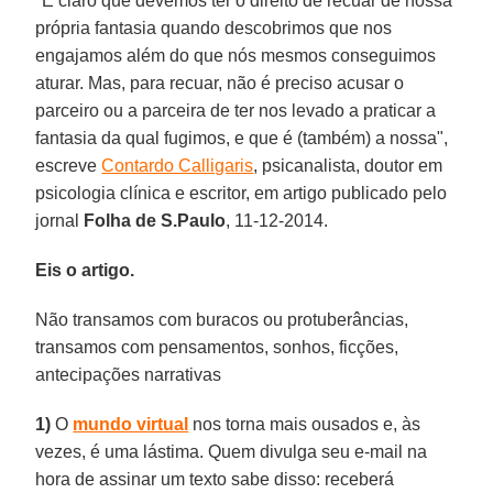
"É claro que devemos ter o direito de recuar de nossa
própria fantasia quando descobrimos que nos
engajamos além do que nós mesmos conseguimos
aturar. Mas, para recuar, não é preciso acusar o
parceiro ou a parceira de ter nos levado a praticar a
fantasia da qual fugimos, e que é (também) a nossa",
escreve
Contardo Calligaris
, psicanalista, doutor em
psicologia clínica e escritor, em artigo publicado pelo
jornal
Folha de S.Paulo
, 11-12-2014.
Eis o artigo.
Não transamos com buracos ou protuberâncias,
transamos com pensamentos, sonhos, ficções,
antecipações narrativas
1)
O
mundo virtual
nos torna mais ousados e, às
vezes, é uma lástima. Quem divulga seu e-mail na
hora de assinar um texto sabe disso: receberá