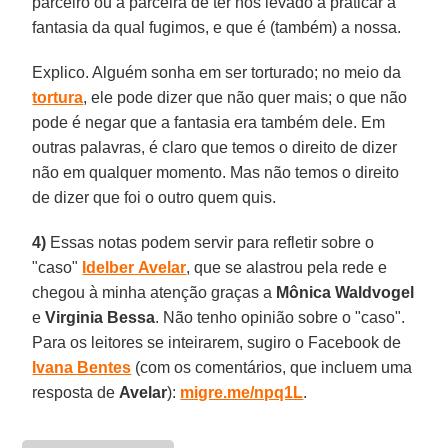
parceiro ou a parceira de ter nos levado a praticar a
fantasia da qual fugimos, e que é (também) a nossa.
Explico. Alguém sonha em ser torturado; no meio da
tortura
, ele pode dizer que não quer mais; o que não
pode é negar que a fantasia era também dele. Em
outras palavras, é claro que temos o direito de dizer
não em qualquer momento. Mas não temos o direito
de dizer que foi o outro quem quis.
4)
Essas notas podem servir para refletir sobre o
"caso"
Idelber
Avelar
, que se alastrou pela rede e
chegou à minha atenção graças a
Mônica Waldvogel
e
Virginia
Bessa
. Não tenho opinião sobre o "caso".
Para os leitores se inteirarem, sugiro o Facebook de
Ivana Bentes
(com os comentários, que incluem uma
resposta de
Avelar
):
migre.me/npq1L
.