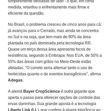
simplesmente deixadas de lado - o que, em certa
medida, retardou o enfrentamento mais firme e
eficiente da questão.
No Brasil, o problema cresceu de cinco anos para cá:
já avançou para o Cerrado, mas ainda se concentra
no Sul e na soja, que tem mais de 90% da área
plantada no país dominada pela tecnologia RR.
Quase um terço dessa área apresenta focos de
resistência, segundo a Embrapa. Nos EUA, de 50% a
55% das áreas com grãos no Meio-Oeste estão
afetadas. "O correto seria alternar tanto o uso de
herbicidas quanto o de eventos transgênicos", afirma
Adegas
.
A alemã
Bayer CropScience
é outra gigante que
aperta o passo para oferecer opções de controle das
ervas daninhas. Sua grande aposta é a tecnologia
Liberty Link (LL
), que confere à planta tolerância ao