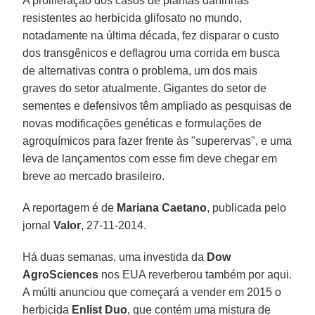
A proliferação dos casos de plantas daninhas
resistentes ao herbicida glifosato no mundo,
notadamente na última década, fez disparar o custo
dos transgênicos e deflagrou uma corrida em busca
de alternativas contra o problema, um dos mais
graves do setor atualmente. Gigantes do setor de
sementes e defensivos têm ampliado as pesquisas de
novas modificações genéticas e formulações de
agroquímicos para fazer frente às "superervas", e uma
leva de lançamentos com esse fim deve chegar em
breve ao mercado brasileiro.
A reportagem é de
Mariana Caetano
, publicada pelo
jornal
Valor
, 27-11-2014.
Há duas semanas, uma investida da
Dow
AgroSciences
nos EUA reverberou também por aqui.
A múlti anunciou que começará a vender em 2015 o
herbicida
Enlist Duo
, que contém uma mistura de