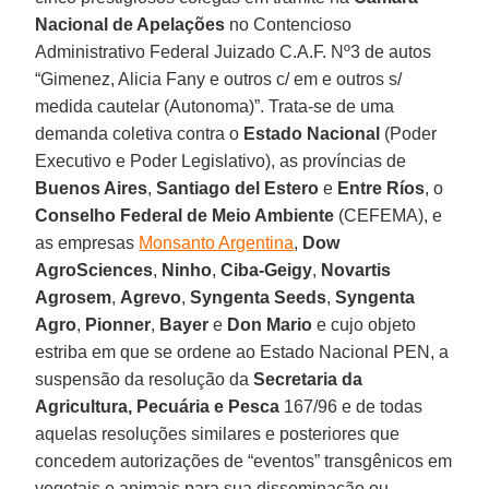
Nacional de Apelações
no Contencioso
Administrativo Federal Juizado C.A.F. Nº3 de autos
“Gimenez, Alicia Fany e outros c/ em e outros s/
medida cautelar (Autonoma)”. Trata-se de uma
demanda coletiva contra o
Estado Nacional
(Poder
Executivo e Poder Legislativo), as províncias de
Buenos Aires
,
Santiago del Estero
e
Entre Ríos
, o
Conselho Federal de Meio Ambiente
(CEFEMA), e
as empresas
Monsanto Argentina
,
Dow
AgroSciences
,
Ninho
,
Ciba-Geigy
,
Novartis
Agrosem
,
Agrevo
,
Syngenta Seeds
,
Syngenta
Agro
,
Pionner
,
Bayer
e
Don Mario
e cujo objeto
estriba em que se ordene ao Estado Nacional PEN, a
suspensão da resolução da
Secretaria da
Agricultura, Pecuária e Pesca
167/96 e de todas
aquelas resoluções similares e posteriores que
concedem autorizações de “eventos” transgênicos em
vegetais e animais para sua disseminação ou