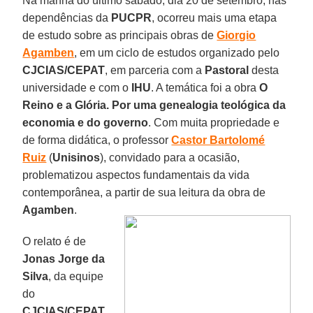
Na manhã do último sábado, dia 20 de setembro, nas
dependências da
PUCPR
, ocorreu mais uma etapa
de estudo sobre as principais obras de
Giorgio
Agamben
, em um ciclo de estudos organizado pelo
CJCIAS/CEPAT
, em parceria com a
Pastoral
desta
universidade e com o
IHU
. A temática foi a obra
O
Reino e a Glória. Por uma genealogia teológica da
economia e do governo
. Com muita propriedade e
de forma didática, o professor
Castor Bartolomé
Ruiz
(
Unisinos
), convidado para a ocasião,
problematizou aspectos fundamentais da vida
contemporânea, a partir de sua leitura da obra de
Agamben
.
O relato é de
Jonas Jorge da
Silva
, da equipe
do
CJCIAS/CEPAT
.