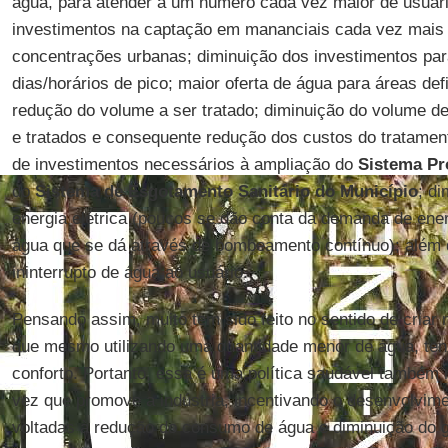
água, para atender a um número cada vez maior de usuár
investimentos na captação em mananciais cada vez mais 
concentrações urbanas; diminuição dos investimentos p
dias/horários de pico; maior oferta de água para áreas de
redução do volume a ser tratado; diminuição do volume d
e tratados e consequente redução dos custos do tratamen
de investimentos necessários à ampliação do
Sistema Pr
do
Sistema de Esgotamento Sanitário do Município
; d
energia elétrica (poucos se dão conta da demanda de energ
água que se dá através de bombeamento contínuo); além d
ininterrupto de água ao usuário.
Pensando assim, muito tem sido feito no sentido de criar 
que mesmo utilizando uma quantidade menor de água, te
conforto. Portanto, essa é uma política saudável também
vez que promove a indústria, incentivando o desenvolvim
voltadas à redução do consumo de água e diminuição do g