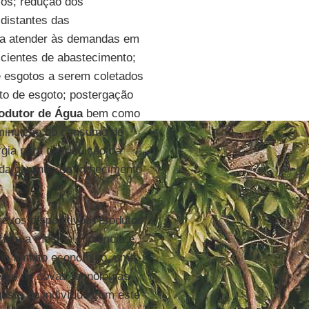
ios; redução dos
distantes das
ara atender às demandas em
ficientes de abastecimento;
e esgotos a serem coletados
to de esgoto; postergação
odutor de Água
bem como
iminuição do consumo de
ia para distribuição da
a garantia do fornecimento
novos dispositivos, produtos
nham a mesma eficiência e
 no âmbito econômico, uma
ento de novas tecnologias
asto do indivíduo com este