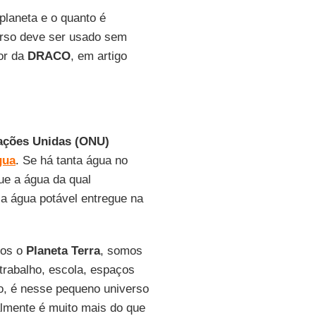
planeta e o quanto é
urso deve ser usado sem
tor da
DRACO
, em artigo
ações Unidas (ONU)
gua
. Se há tanta água no
ue a água da qual
a água potável entregue na
mos o
Planeta Terra
, somos
trabalho, escola, espaços
to, é nesse pequeno universo
almente é muito mais do que