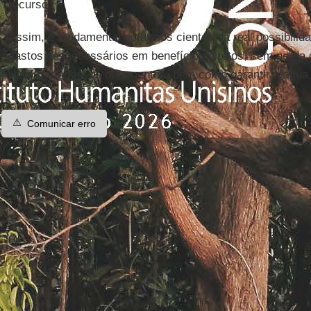
recurso.
Assim, é fundamental estarmos cientes da real possibili
gastos desnecessários em benefícios diretos, sem perda
reais para nossos orçamentos, bem como garantir a água 
⚠️
Comunicar erro