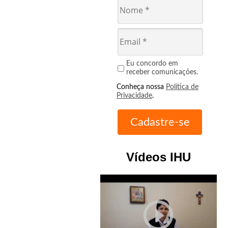
Eu concordo em
receber comunicações.
Conheça nossa
Política de
Privacidade
.
Vídeos IHU
play_circle_outline