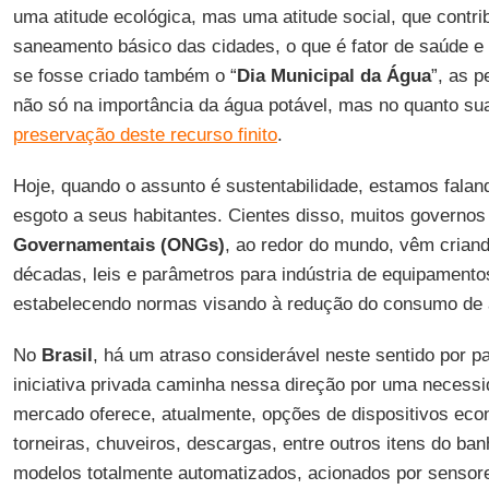
uma atitude ecológica, mas uma atitude social, que contrib
saneamento básico das cidades, o que é fator de saúde e 
se fosse criado também o “
Dia Municipal da Água
”, as 
não só na importância da água potável, mas no quanto sua
preservação deste recurso finito
.
Hoje, quando o assunto é sustentabilidade, estamos falan
esgoto a seus habitantes. Cientes disso, muitos governo
Governamentais (ONGs)
, ao redor do mundo, vêm criand
décadas, leis e parâmetros para indústria de equipamentos
estabelecendo normas visando à redução do consumo de 
No
Brasil
, há um atraso considerável neste sentido por p
iniciativa privada caminha nessa direção por uma necessi
mercado oferece, atualmente, opções de dispositivos ec
torneiras, chuveiros, descargas, entre outros itens do ban
modelos totalmente automatizados, acionados por sensor