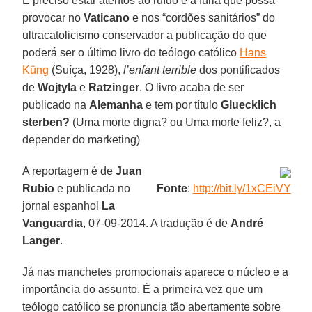
É preciso estar atentos ao ruído e à fúria que possa
provocar no
Vaticano
e nos “cordões sanitários” do
ultracatolicismo conservador a publicação do que
poderá ser o último livro do teólogo católico
Hans
Küng
(Suíça, 1928),
l’enfant terrible
dos pontificados
de
Wojtyla
e
Ratzinger
. O livro acaba de ser
publicado na
Alemanha
e tem por título
Gluecklich
sterben?
(Uma morte digna? ou Uma morte feliz?, a
depender do marketing)
A reportagem é de
Juan
Rubio
e publicada no
Fonte
:
http://bit.ly/1xCEiVY
jornal espanhol
La
Vanguardia
, 07-09-2014. A tradução é de
André
Langer
.
Já nas manchetes promocionais aparece o núcleo e a
importância do assunto. É a primeira vez que um
teólogo católico se pronuncia tão abertamente sobre