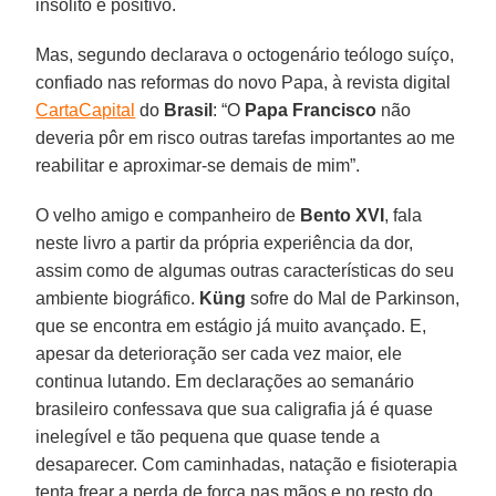
insólito e positivo.
Mas, segundo declarava o octogenário teólogo suíço,
confiado nas reformas do novo Papa, à revista digital
CartaCapital
do
Brasil
: “O
Papa Francisco
não
deveria pôr em risco outras tarefas importantes ao me
reabilitar e aproximar-se demais de mim”.
O velho amigo e companheiro de
Bento XVI
, fala
neste livro a partir da própria experiência da dor,
assim como de algumas outras características do seu
ambiente biográfico.
Küng
sofre do Mal de Parkinson,
que se encontra em estágio já muito avançado. E,
apesar da deterioração ser cada vez maior, ele
continua lutando. Em declarações ao semanário
brasileiro confessava que sua caligrafia já é quase
inelegível e tão pequena que quase tende a
desaparecer. Com caminhadas, natação e fisioterapia
tenta frear a perda de força nas mãos e no resto do