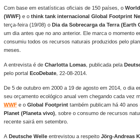
Com base em estatísticas oficiais de 150 países, o
World
(WWF)
e o
think tank internacional Global Footprint N
terça-feira (19/08) o
Dia da Sobrecarga da Terra (Earth 
um dia antes que no ano anterior. Ele marca o momento 
consumiu todos os recursos naturais produzidos pelo plan
meses.
A entrevista é de
Charlotta Lomas
, publicada pela
Deuts
pelo portal
EcoDebate
, 22-08-2014.
De 5 de outubro em 2000 a 19 de agosto em 2014, o dia 
seu orçamento ecológico anual vem chegando cada vez m
WWF
e o
Global Footprint
também publicam há 40 anos o
Planet (Planeta vivo)
, sobre o consumo de recursos natu
recente sairá em setembro.
A
Deutsche Welle
entrevistou a respeito
Jörg-Andreas K