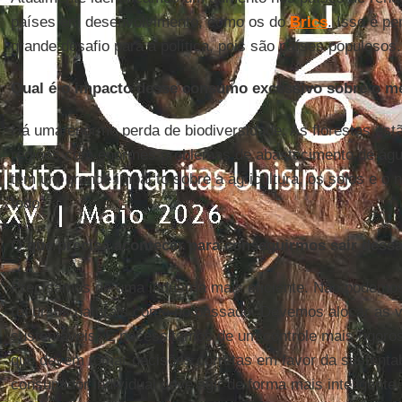
países em desenvolvimento, como os do
Brics
. Isso é p
grande desafio para a política, pois são países populosos.
Qual é o impacto desse consumo excessivo sobre o m
Há uma enorme perda de biodiversidade. As florestas es
regiões com enormes problemas de abastecimento de águ
tem um grande impacto sobre a agricultura, os solos e 
todo.
O que precisa acontecer para conseguirmos sair dess
Precisamos de uma indústria mais eficiente. Não podemos
recursos naturais como no passado. Devemos alocar as 
sustentáveis. E necessitamos de um controle mais rigoro
que devem tomar decisões corretas em favor da sustentab
consumidor individual deve agir de forma mais inteligente.