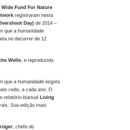
 Wide Fund For Nature
etwork
registraram nesta
Overshoot Day)
de 2014 –
em que a humanidade
eta no decorrer de 12
che Welle
, e reproduzida
em que a humanidade esgota
ais cedo, a cada ano. O
 relatório bianual
Living
rais. Sua edição mais
rüger
, chefe do