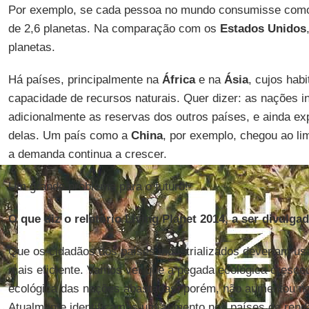
Por exemplo, se cada pessoa no mundo consumisse como
de 2,6 planetas. Na comparação com os
Estados Unidos
planetas.
Há países, principalmente na
África
e na
Ásia
, cujos hab
capacidade de recursos naturais. Quer dizer: as nações 
adicionalmente as reservas dos outros países, e ainda e
delas. Um país como a
China
, por exemplo, chegou ao li
a demanda continua a crescer.
Um grande problema para o futuro!
O que diz o relatório Living Planet 2014, a ser divul
Que os cidadãos dos países industrializados deveriam us
mais eficiente. Vamos ver que a pegada ecológica cresc
ecológica das nações abastadas, porém, não aumentou no
Atualmente identificamos um aumento nos países de renda