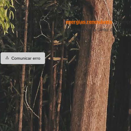
O que cada um de nós pode fazer?
Pode-se, por exemplo, usar
energias renováveis
e compr
sustentáveis. Devemos comprar apenas o tanto de que p
usar.
⚠️
Comunicar erro