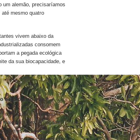
 um alemão, precisaríamos
, até mesmo quatro
itantes vivem abaixo da
industrializadas consomem
xportam a pegada ecológica
mite da sua biocapacidade, e
gado no próximo mês?
ar os recursos de maneira
eu mais uma vez. A pegada
s últimos 40 anos.
 média, ou seja, os antigos