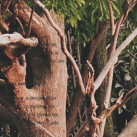
erigoso para a
Terra
e um
eio ambiente?
tão minguando. Há muitas
a, e a mudança climática
o nosso ecossistema como um
a “zona vermelha”?
 continuar a desperdiçar
verbas em investimentos
so por parte dos governos,
ilidade. Além disso, cada