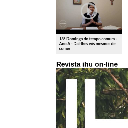
play_circle_outline
18º Domingo do tempo comum -
Ano A - Dai-lhes vós mesmos de
comer
Revista ihu on-line