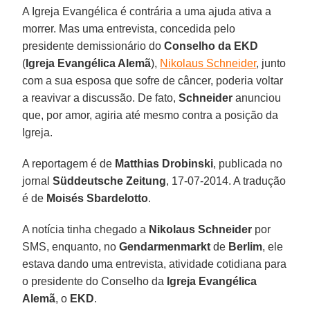
A Igreja Evangélica é contrária a uma ajuda ativa a
morrer. Mas uma entrevista, concedida pelo
presidente demissionário do
Conselho da EKD
(
Igreja Evangélica Alemã
),
Nikolaus Schneider
, junto
com a sua esposa que sofre de câncer, poderia voltar
a reavivar a discussão. De fato,
Schneider
anunciou
que, por amor, agiria até mesmo contra a posição da
Igreja.
A reportagem é de
Matthias Drobinski
, publicada no
jornal
Süddeutsche Zeitung
, 17-07-2014. A tradução
é de
Moisés Sbardelotto
.
A notícia tinha chegado a
Nikolaus Schneider
por
SMS, enquanto, no
Gendarmenmarkt
de
Berlim
, ele
estava dando uma entrevista, atividade cotidiana para
o presidente do Conselho da
Igreja Evangélica
Alemã
, o
EKD
.