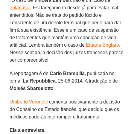
"O caso de
Vincent Lambert
não é um caso de
eutanásia
. Esclareçamo-lo desde já para evitar mal-
entendidos. Não se trata do pedido lúcido e
consciente de um doente terminal que pede para dar
fim à sua existência. Esse é um caso de suspensão
de tratamentos que mantêm uma condição de vida
artificial. Lembra também o caso de
Eluana Englaro
.
Nesse sentido, a decisão dos juízes franceses parece
ser compreensível."
A reportagem é de
Carlo Brambilla
, publicada no
jornal
La Repubblica
, 25-06-2014. A tradução é de
Moisés Sbardelotto
.
Umberto Veronesi
comenta positivamente a decisão
do Conselho de Estado francês, que decidiu que os
médicos poderão interromper o tratamento.
Eis a entrevista.