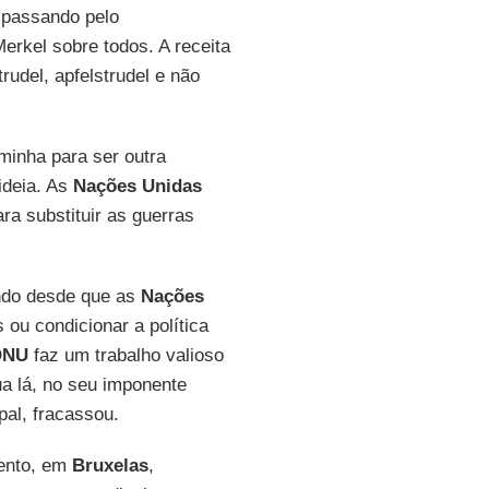
 passando pelo
rkel sobre todos. A receita
rudel, apfelstrudel e não
inha para ser outra
ideia. As
Nações Unidas
a substituir as guerras
ndo desde que as
Nações
ou condicionar a política
ONU
faz um trabalho valioso
ua lá, no seu imponente
pal, fracassou.
ento, em
Bruxelas
,