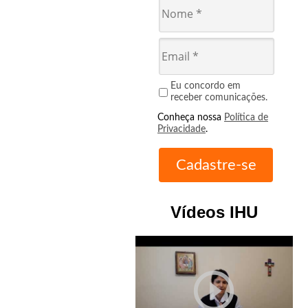
Eu concordo em
receber comunicações.
Conheça nossa
Política de
Privacidade
.
Vídeos IHU
play_circle_outline