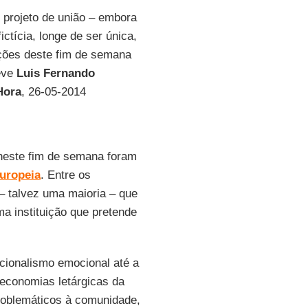
u projeto de união – embora
ctícia, longe de ser única,
ições deste fim de semana
reve
Luis Fernando
Hora
, 26-05-2014
neste fim de semana foram
uropeia
. Entre os
 – talvez uma maioria – que
ma instituição que pretende
cionalismo emocional até a
economias letárgicas da
roblemáticos à comunidade,