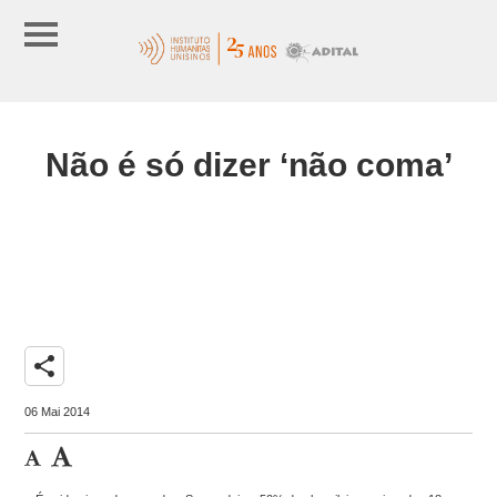
Não é só dizer ‘não coma’
share
06 Mai 2014