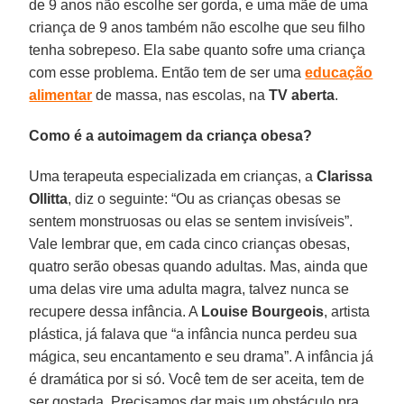
de 9 anos não escolhe ser gorda, e uma mãe de uma
criança de 9 anos também não escolhe que seu filho
tenha sobrepeso. Ela sabe quanto sofre uma criança
com esse problema. Então tem de ser uma
educação
alimentar
de massa, nas escolas, na
TV aberta
.
Como é a autoimagem da criança obesa?
Uma terapeuta especializada em crianças, a
Clarissa
Ollitta
, diz o seguinte: “Ou as crianças obesas se
sentem monstruosas ou elas se sentem invisíveis”.
Vale lembrar que, em cada cinco crianças obesas,
quatro serão obesas quando adultas. Mas, ainda que
uma delas vire uma adulta magra, talvez nunca se
recupere dessa infância. A
Louise
Bourgeois
, artista
plástica, já falava que “a infância nunca perdeu sua
mágica, seu encantamento e seu drama”. A infância já
é dramática por si só. Você tem de ser aceita, tem de
ser gostada. Precisamos dar mais um obstáculo pra