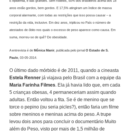
É epidemia, e das grandes. Sem rodeios, 50% dos brasileiros acima dos 18
anos estão gordos, bem gordos. E 17,5% atingiram um índice de massa
corporal alarmante, com todas as restrições que isso possa causar – a
restrição da vida, inclusive. Em dez anos, triplicou no País o número de
atestados de óbito nos quais o excesso de peso aparece como causa. Em
suma, morreu-se de quê? De obesidade.
A entrevista é de
Mônica
Manir
, publicada pelo jornal
O Estado de S.
Paulo
,
03-05-2014.
O último dado mórbido é de 2011, quando a cineasta
Estela Renner
já viajava pelo Brasil com a equipe da
Maria Farinha
Filmes
. Ela já havia lido que, em cada
5 crianças obesas, 4 permaneceriam assim quando
adultas. Então voltou a fita. Se é de menino que se
torce o pepino (ou seria picles?), então faria um filme
sobre meninos e meninas acima do peso. A trupe
levou dois anos para concluir o documentário Muito
além do Peso, visto por mais de 1,5 milhão de