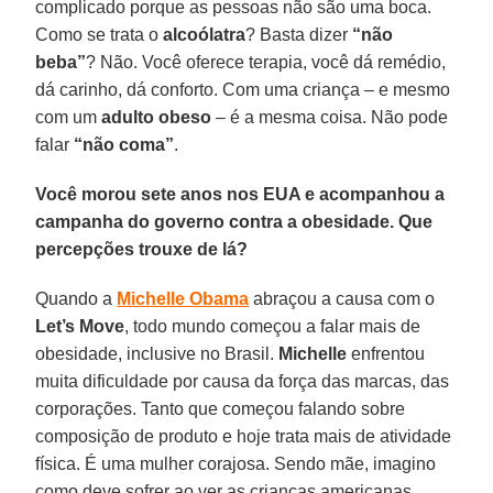
complicado porque as pessoas não são uma boca.
Como se trata o
alcoólatra
? Basta dizer
“não
beba”
? Não. Você oferece terapia, você dá remédio,
dá carinho, dá conforto. Com uma criança – e mesmo
com um
adulto obeso
– é a mesma coisa. Não pode
falar
“não coma”
.
Você morou sete anos nos EUA e acompanhou a
campanha do governo contra a obesidade. Que
percepções trouxe de lá?
Quando a
Michelle Obama
abraçou a causa com o
Let’s Move
, todo mundo começou a falar mais de
obesidade, inclusive no Brasil.
Michelle
enfrentou
muita dificuldade por causa da força das marcas, das
corporações. Tanto que começou falando sobre
composição de produto e hoje trata mais de atividade
física. É uma mulher corajosa. Sendo mãe, imagino
como deve sofrer ao ver as crianças americanas