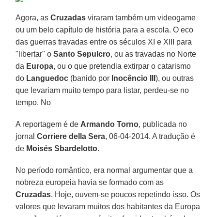
Agora, as
Cruzadas
viraram também um videogame
ou um belo capítulo de história para a escola. O eco
das guerras travadas entre os séculos XI e XIII para
"libertar" o
Santo Sepulcro
, ou as travadas no Norte
da
Europa
, ou o que pretendia extirpar o catarismo
do
Languedoc
(banido por
Inocêncio III
), ou outras
que levariam muito tempo para listar, perdeu-se no
tempo. No
A reportagem é de
Armando Torno
, publicada no
jornal
Corriere della Sera
, 06-04-2014. A tradução é
de
Moisés Sbardelotto
.
No período romântico, era normal argumentar que a
nobreza europeia havia se formado com as
Cruzadas
. Hoje, ouvem-se poucos repetindo isso. Os
valores que levaram muitos dos habitantes da Europa