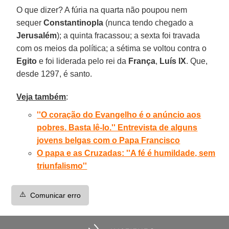
O que dizer? A fúria na quarta não poupou nem
sequer
Constantinopla
(nunca tendo chegado a
Jerusalém
); a quinta fracassou; a sexta foi travada
com os meios da política; a sétima se voltou contra o
Egito
e foi liderada pelo rei da
França
,
Luís IX
. Que,
desde 1297, é santo.
Veja também
:
''O coração do Evangelho é o anúncio aos
pobres. Basta lê-lo.'' Entrevista de alguns
jovens belgas com o Papa Francisco
O papa e as Cruzadas: ''A fé é humildade, sem
triunfalismo''
⚠️
Comunicar erro