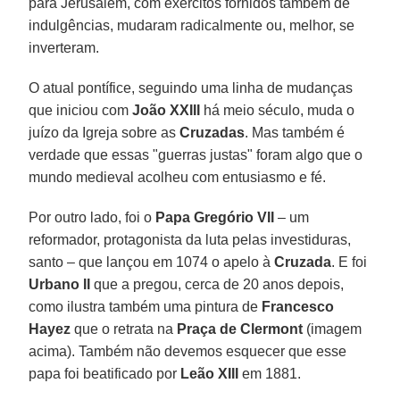
para Jerusalém, com exércitos fornidos também de
indulgências, mudaram radicalmente ou, melhor, se
inverteram.
O atual pontífice, seguindo uma linha de mudanças
que iniciou com
João XXIII
há meio século, muda o
juízo da Igreja sobre as
Cruzadas
. Mas também é
verdade que essas "guerras justas" foram algo que o
mundo medieval acolheu com entusiasmo e fé.
Por outro lado, foi o
Papa Gregório VII
– um
reformador, protagonista da luta pelas investiduras,
santo – que lançou em 1074 o apelo à
Cruzada
. E foi
Urbano II
que a pregou, cerca de 20 anos depois,
como ilustra também uma pintura de
Francesco
Hayez
que o retrata na
Praça de Clermont
(imagem
acima). Também não devemos esquecer que esse
papa foi beatificado por
Leão XIII
em 1881.