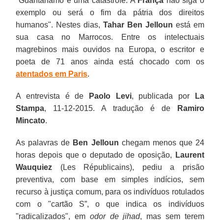
"Guantánamo é uma catástrofe. A
França
não siga o
exemplo ou será o fim da pátria dos direitos
humanos". Nestes dias,
Tahar Ben Jelloun
está em
sua casa no Marrocos. Entre os intelectuais
magrebinos mais ouvidos na Europa, o escritor e
poeta de 71 anos ainda está chocado com os
atentados em Paris
.
A entrevista é de
Paolo Levi
, publicada por
La
Stampa
, 11-12-2015. A tradução é de
Ramiro
Mincato
.
As palavras de
Ben Jelloun
chegam menos que 24
horas depois que o deputado de oposição,
Laurent
Wauquiez
(Les Républicains), pediu a prisão
preventiva, com base em simples indícios, sem
recurso à justiça comum, para os indivíduos rotulados
com o "cartão S”, o que indica os indivíduos
"radicalizados", em
odor de jihad
, mas sem terem