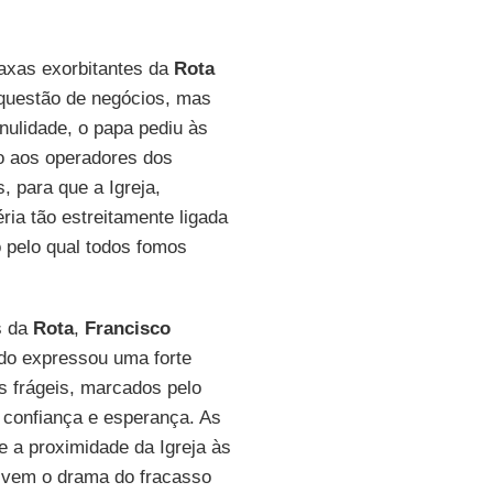
taxas exorbitantes da
Rota
 questão de negócios, mas
 nulidade, o papa pediu às
ão aos operadores dos
, para que a Igreja,
ia tão estreitamente ligada
o pelo qual todos fomos
s da
Rota
,
Francisco
do expressou uma forte
is frágeis, marcados pelo
e confiança e esperança. As
 a proximidade da Igreja às
vivem o drama do fracasso