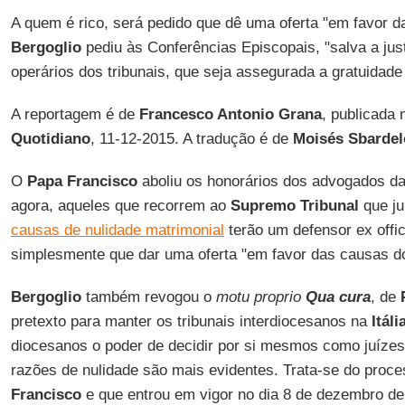
A quem é rico, será pedido que dê uma oferta "em favor d
Bergoglio
pediu às Conferências Episcopais, "salva a just
operários dos tribunais, que seja assegurada a gratuidad
A reportagem é de
Francesco Antonio Grana
, publicada 
Quotidiano
, 11-12-2015. A tradução é de
Moisés Sbardel
O
Papa Francisco
aboliu os honorários dos advogados d
agora, aqueles que recorrem ao
Supremo Tribunal
que ju
causas de nulidade matrimonial
terão um defensor ex offici
simplesmente que dar uma oferta "em favor das causas d
Bergoglio
também revogou o
motu proprio
Qua cura
, de
pretexto para manter os tribunais interdiocesanos na
Itáli
diocesanos o poder de decidir por si mesmos como juíze
razões de nulidade são mais evidentes. Trata-se do proce
Francisco
e que entrou em vigor no dia 8 de dezembro de