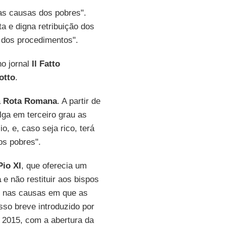
as causas dos pobres".
a e digna retribuição dos
e dos procedimentos".
no jornal
Il Fatto
otto
.
a
Rota Romana
. A partir de
lga em terceiro grau as
o, e, caso seja rico, terá
os pobres".
Pio XI
, que oferecia um
a
e não restituir aos bispos
s nas causas em que as
sso breve introduzido por
 2015, com a abertura da