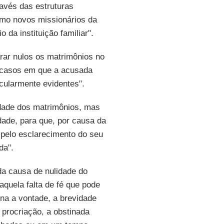
ravés das estruturas
omo novos missionários da
da instituição familiar".
arar nulos os matrimônios no
s casos em que a acusada
cularmente evidentes".
idade dos matrimônios, mas
dade, para que, por causa da
m pelo esclarecimento do seu
da".
da causa de nulidade do
quela falta de fé que pode
na a vontade, a brevidade
 procriação, a obstinada