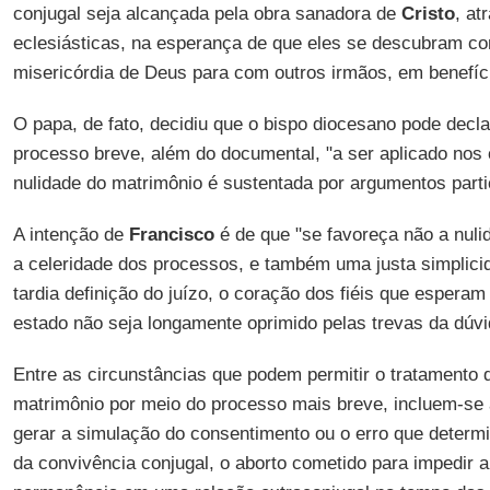
conjugal seja alcançada pela obra sanadora de
Cristo
, at
eclesiásticas, na esperança de que eles se descubram c
misericórdia de Deus para com outros irmãos, em benefício 
O papa, de fato, decidiu que o bispo diocesano pode decl
processo breve, além do documental, "a ser aplicado no
nulidade do matrimônio é sustentada por argumentos parti
A intenção de
Francisco
é de que "se favoreça não a nul
a celeridade dos processos, e também uma justa simplici
tardia definição do juízo, o coração dos fiéis que espera
estado não seja longamente oprimido pelas trevas da dúvi
Entre as circunstâncias que podem permitir o tratamento 
matrimônio por meio do processo mais breve, incluem-se a
gerar a simulação do consentimento ou o erro que determi
da convivência conjugal, o aborto cometido para impedir a