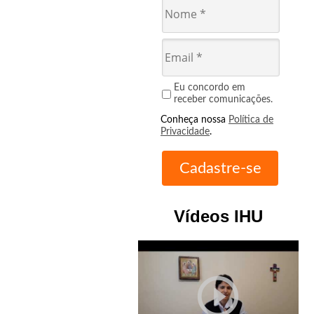
Eu concordo em
receber comunicações.
Conheça nossa
Política de
Privacidade
.
Vídeos IHU
play_circle_outline