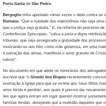
Porta Santa
de
São Pedro
.
Bergoglio
tinha apontado várias vezes o dedo contra as 
Romana
: "Que a nulidade dos matrimônios não seja uma
que a justiça seja gratuita." E, na reforma do processo de
Conferências Episcopais, "salva a justa e digna retribuiç
tribunais, que seja assegurada a gratuidade dos processos
mostrando-se aos fiéis como mãe generosa, em uma matér
à salvação das almas, manifeste o amor gratuito de Crist
salvos".
No documento em que abole os honorários dos advogado
escreve que "o
Sínodo dos Bispos
recentemente concluí
exortação à Igreja para que se incline aos 'seus filhos ma
amor ferido e perdido', aos quais é preciso dar novament
leis que agora entram em vigor querem mostrar justamente
famílias feridas, desejando que a multidão daqueles que 