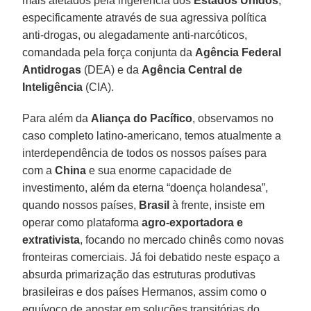
mais afetados pela ingerência dos
Estados Unidos
,
especificamente através de sua agressiva política
anti-drogas, ou alegadamente anti-narcóticos,
comandada pela força conjunta da
Agência Federal
Antidrogas
(DEA) e da
Agência Central de
Inteligência
(CIA).
Para além da
Aliança do Pacífico
, observamos no
caso completo latino-americano, temos atualmente a
interdependência de todos os nossos países para
com a
China
e sua enorme capacidade de
investimento, além da eterna “doença holandesa”,
quando nossos países,
Brasil
à frente, insiste em
operar como plataforma
agro-exportadora e
extrativista
, focando no mercado chinês como novas
fronteiras comerciais. Já foi debatido neste espaço a
absurda primarização das estruturas produtivas
brasileiras e dos países Hermanos, assim como o
equívoco de apostar em soluções transitórias do