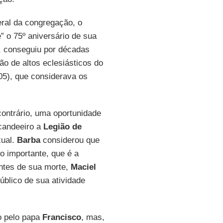
geral da congregação, o
” o 75º aniversário de sua
, conseguiu por décadas
o de altos eclesiásticos do
5), que considerava os
contrário, uma oportunidade
 candeeiro a
Legião de
xual.
Barba
considerou que
o importante, que é a
ntes de sua morte,
Maciel
úblico de sua atividade
o pelo papa
Francisco
, mas,