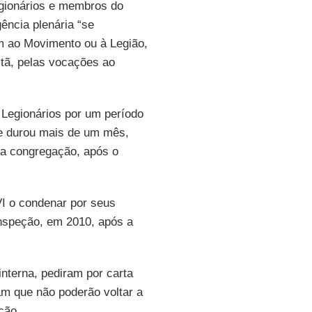
egionários e membros do
gência plenária “se
 ao Movimento ou à Legião,
stã, pelas vocações ao
.
 Legionários por um período
ue durou mais de um mês,
ta congregação, após o
I o condenar por seus
nspeção, em 2010, após a
nterna, pediram por carta
m que não poderão voltar a
ção.