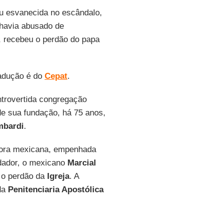
ou esvanecida no escândalo,
 havia abusado de
s, recebeu o perdão do papa
radução é do
Cepat
.
ntrovertida congregação
e sua fundação, há 75 anos,
mbardi
.
dora mexicana, empenhada
ndador, o mexicano
Marcial
o perdão da
Igreja
. A
 da
Penitenciaria Apostólica