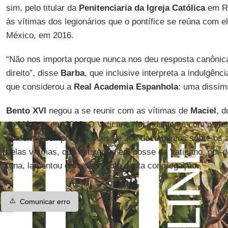
sim, pelo titular da
Penitenciaria da Igreja Católica
em Ro
às vítimas dos legionários que o pontífice se reúna com e
México, em 2016.
“Não nos importa porque nunca nos deu resposta canônic
direito”, disse
Barba
, que inclusive interpreta a indulgên
que considerou a
Real Academia Espanhola
: uma dissim
Bento XVI
negou a se reunir com as vítimas de
Maciel
, d
no México, em 2012. O Vaticano “foi indulgente com os le
conforme comprovam mais de 200 documentos sobre os a
pelas vítimas, que estiveram em posse do Vaticano, por d
tona, lamentou o ex-sacerdote desta congregação.
⚠️
Comunicar erro