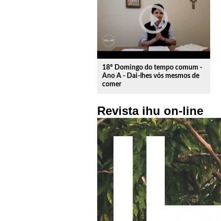
play_circle_outline
18º Domingo do tempo comum -
Ano A - Dai-lhes vós mesmos de
comer
Revista ihu on-line