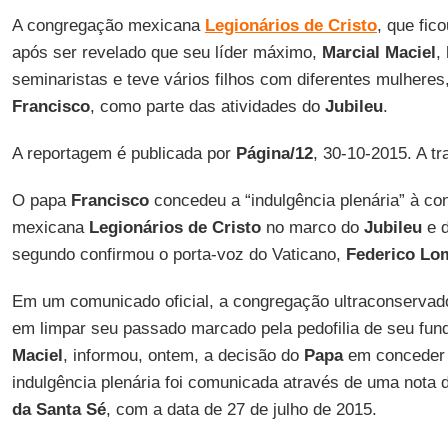
A congregação mexicana
Legionários de Cristo
, que fic
após ser revelado que seu líder máximo,
Marcial Maciel
,
seminaristas e teve vários filhos com diferentes mulhere
Francisco
, como parte das atividades do
Jubileu
.
A reportagem é publicada por
Página/12
, 30-10-2015. A t
O papa
Francisco
concedeu a “indulgência plenária” à co
mexicana
Legionários de Cristo
no marco do
Jubileu
e d
segundo confirmou o porta-voz do Vaticano,
Federico Lo
Em um comunicado oficial, a congregação ultraconserva
em limpar seu passado marcado pela pedofilia de seu fu
Maciel
, informou, ontem, a decisão do
Papa
em conceder 
indulgência plenária foi comunicada através de uma nota
da Santa Sé
, com a data de 27 de julho de 2015.