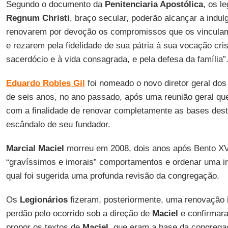
Segundo o documento da
Penitenciaria Apostólica
, os l
Regnum Christi
, braço secular, poderão alcançar a indul
renovarem por devoção os compromissos que os vinculam
e rezarem pela fidelidade de sua pátria à sua vocação cri
sacerdócio e à vida consagrada, e pela defesa da família”
Eduardo Robles Gil
foi nomeado o novo diretor geral dos
de seis anos, no ano passado, após uma reunião geral q
com a finalidade de renovar completamente as bases des
escândalo de seu fundador.
Marcial Maciel
morreu em 2008, dois anos após Bento XV
“gravíssimos e imorais” comportamentos e ordenar uma i
qual foi sugerida uma profunda revisão da congregação.
Os
Legionários
fizeram, posteriormente, uma renovação i
perdão pelo ocorrido sob a direção de
Maciel
e confirmara
propor os textos de
Maciel
, que eram a base da congrega