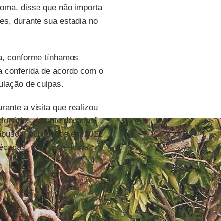
ma, disse que não importa
les, durante sua estadia no
a, conforme tínhamos
cia conferida de acordo com o
ulação de culpas.
urante a visita que realizou
gionários durante décadas”,
busos, publicados em 2012
écadas, sem trazê-los à