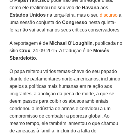
O
Papa Francisco
pode não ser um esquerdista,
como ele reafirmou no seu voo de
Havana
aos
Estados Unidos
na terça-feira, mas o seu
discurso
a
uma sessão conjunta do
Congresso
nesta quinta-
feira não vai acalmar os seus críticos conservadores.
A reportagem é de
Michael O'Loughlin
, publicada no
sítio
Crux
, 24-09-2015. A tradução é de
Moisés
Sbardelotto
.
O papa reiterou vários temas-chave do seu papado
diante de parlamentares norte-americanos, incluindo
apelos a políticas mais humanas em relação aos
imigrantes, a abolição da pena de morte, a que se
deem passos para coibir os abusos ambientais,
condenou a indústria de armas e convidou a um
compromisso de combater a pobreza global. Ao
mesmo tempo, ele também lamentou o que chamou
de ameaças à família, incluindo a falta de