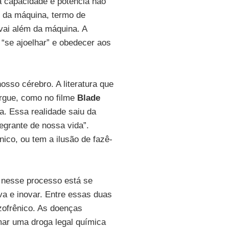
 capacidade e potência não
 da máquina, termo de
 vai além da máquina. A
 “se ajoelhar” e obedecer aos
nosso cérebro. A literatura que
borgue, como no filme
Blade
. Essa realidade saiu da
tegrante de nossa vida”.
ico, ou tem a ilusão de fazê-
 nesse processo está se
va e inovar. Entre essas duas
zofrênico. As doenças
mar uma droga legal química