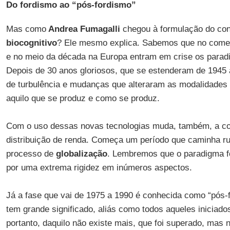
Do fordismo ao “pós-fordismo”
Mas como
Andrea Fumagalli
chegou à formulação do co
biocognitivo
? Ele mesmo explica. Sabemos que no come
e no meio da década na Europa entram em crise os paradig
Depois de 30 anos gloriosos, que se estenderam de 1945
de turbulência e mudanças que alteraram as modalidades 
aquilo que se produz e como se produz.
Com o uso dessas novas tecnologias muda, também, a con
distribuição de renda. Começa um período que caminha 
processo de
globalização
. Lembremos que o paradigma fo
por uma extrema rigidez em inúmeros aspectos.
Já a fase que vai de 1975 a 1990 é conhecida como “pós-
tem grande significado, aliás como todos aqueles iniciados
portanto, daquilo não existe mais, que foi superado, mas 