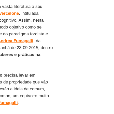
 vasta literatura a seu
Vercelone
, intitulada
cognitivo. Assim, nesta
 modo objetivo como se
se do paradigma fordista e
ndrea Fumagalli
, da
 manhã de 23-09-2015, dentro
aberes e práticas na
vo
precisa levar em
as de propriedade que vão
flexão a ideia de comum,
comon, um equívoco muito
Fumagalli
.