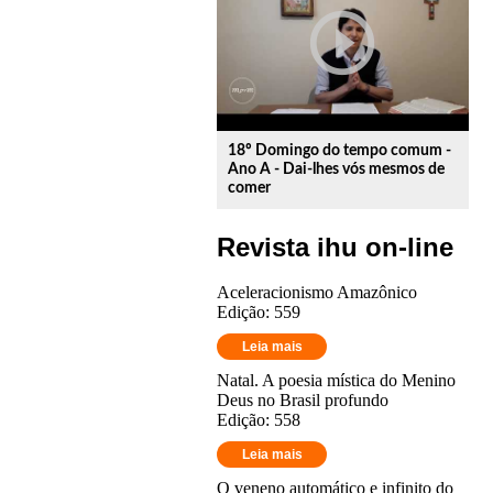
play_circle_outline
18º Domingo do tempo comum -
Ano A - Dai-lhes vós mesmos de
comer
Revista ihu on-line
Aceleracionismo Amazônico
Edição: 559
Leia mais
Natal. A poesia mística do Menino
Deus no Brasil profundo
Edição: 558
Leia mais
O veneno automático e infinito do