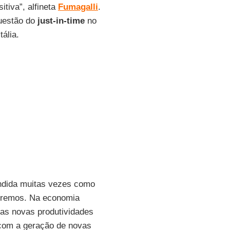
itiva”, alfineta
Fumagalli
.
questão do
just-in-time
no
ália.
endida muitas vezes como
teremos. Na economia
das novas produtividades
 com a geração de novas