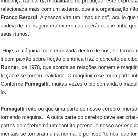
mudança radical da modalidade de produção, este expressa
relacionada mais com um externo, que é a organização não
Franco Berardi
. A pessoa vira um “maquínico”, aquilo que
cadeia de montagem era externa ao operário, que tinha que
seus ritmos.
“Hoje, a máquina foi interiorizada dentro de nós, se tornou 
li com paixão sobre ficção científica traz o conceito de ci
Runner
, de 1978, que aborda as relações homem e máquina
ficção e se tornou realidade. O maquínico se torna parte in
Conforme
Fumagalli
, muitas vezes o bio comanda o maquín
lo.
Fumagalli
reiterou que uma parte de nosso cérebro imerso
tornando máquina. “A outra parte do cérebro deve ser criati
partes do cérebro há um conflito perene, o nosso ser esqui
mentais se tornaram uma norma, e por isso ‘temos’ que to