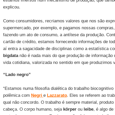
estamos imersos num mecanismo de produção, que també
explicou.
Como consumidores, recriamos valores que nos são exp
supermercado, por exemplo, e pagamos nossas compras
fazendo um ato de consumo, a antítese da produção. Con
cartão de crédito, estamos fornecendo informações de to
aí entra a sagacidade de disciplinas como a estatística c
bigdata
não é nada mais do que produção de informação 
vida cotidiana, valorizada no sentido em que produzimos v
“Lado negro”
“Estamos numa filosofia dialética do trabalho biocognitivo 
polêmica com
Negri
e
Lazzarato
. Eles se referem ao tra
qual não concordo. O trabalho é sempre material, produto
cabeça. O corpo humano, seja
körper
ou
leibe
, é algo de