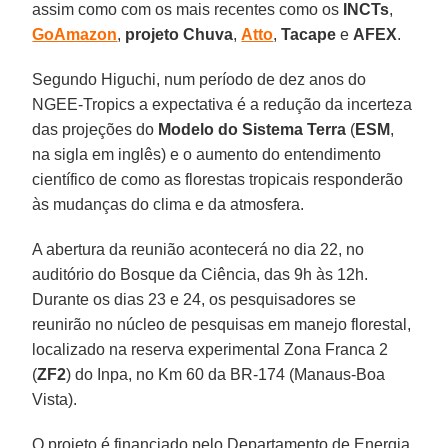
assim como com os mais recentes como os
INCTs
,
GoAmazon
,
projeto Chuva
,
Atto
,
Tacape
e
AFEX
.
Segundo Higuchi, num período de dez anos do
NGEE-Tropics a expectativa é a redução da incerteza
das projeções do
Modelo do Sistema Terra
(
ESM
,
na sigla em inglês) e o aumento do entendimento
científico de como as florestas tropicais responderão
às mudanças do clima e da atmosfera.
A abertura da reunião acontecerá no dia 22, no
auditório do Bosque da Ciência, das 9h às 12h.
Durante os dias 23 e 24, os pesquisadores se
reunirão no núcleo de pesquisas em manejo florestal,
localizado na reserva experimental Zona Franca 2
(
ZF2
) do Inpa, no Km 60 da BR-174 (Manaus-Boa
Vista).
O projeto é financiado pelo Departamento de Energia