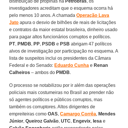
distribuição de propinas na
Petrobras
, os
investigadores acreditam que o esquema ocorra há
pelo menos 10 anos. A chamada
Operação Lava
Jato
apura o desvio de bilhões de reais de licitações
e contratos da maior estatal brasileira, dinheiro usado
para pagar altos funcionários corruptos e políticos.
PT
,
PMDB
,
PP
,
PSDB
e
PSB
abrigam 47 políticos
alvos de investigação por participação no esquema. A
lista de suspeitos inclui os presidentes da Câmara
Federal e do Senado:
Eduardo Cunha
e
Renan
Calheiros
– ambos do
PMDB
.
O processo se notabilizou por ir além das operações
policiais mais costumeiras no Brasil ao prender não
só agentes políticos e públicos corruptos, mas
também os corruptores. Altos dirigentes de
empreiteiras como
OAS
,
Camargo Corrêa
,
Mendes
Júnior
,
Queiroz Galvão
,
UTC
,
Engevix
,
Iesa
e