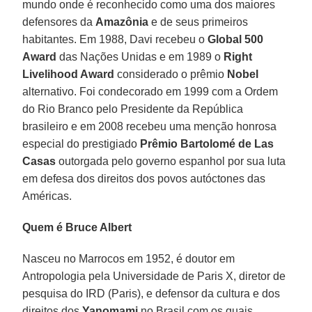
mundo onde é reconhecido como uma dos maiores
defensores da
Amazônia
e de seus primeiros
habitantes. Em 1988, Davi recebeu o
Global 500
Award
das Nações Unidas e em 1989 o
Right
Livelihood Award
considerado o prêmio
Nobel
alternativo. Foi condecorado em 1999 com a Ordem
do Rio Branco pelo Presidente da República
brasileiro e em 2008 recebeu uma menção honrosa
especial do prestigiado
Prêmio Bartolomé de Las
Casas
outorgada pelo governo espanhol por sua luta
em defesa dos direitos dos povos autóctones das
Américas.
Quem é Bruce Albert
Nasceu no Marrocos em 1952, é doutor em
Antropologia pela Universidade de Paris X, diretor de
pesquisa do IRD (Paris), e defensor da cultura e dos
direitos dos
Yanomami
no Brasil com os quais