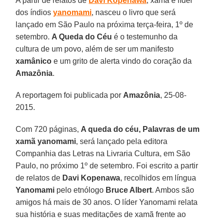
A partir de relatos de
Davi Kopenawa
, xamã e líder
dos índios
yanomami
, nasceu o livro que será
lançado em São Paulo na próxima terça-feira, 1º de
setembro.
A Queda do Céu
é o testemunho da
cultura de um povo, além de ser um manifesto
xamânico
e um grito de alerta vindo do coração da
Amazônia
.
A reportagem foi publicada por
Amazônia
, 25-08-
2015.
Com 720 páginas,
A queda do céu, Palavras de um
xamã yanomami
, será lançado pela editora
Companhia das Letras na Livraria Cultura, em São
Paulo, no próximo 1º de setembro. Foi escrito a partir
de relatos de
Davi Kopenawa
, recolhidos em língua
Yanomami
pelo etnólogo
Bruce Albert
. Ambos são
amigos há mais de 30 anos. O líder Yanomami relata
sua história e suas meditações de xamã frente ao