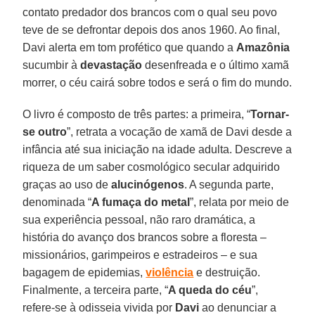
contato predador dos brancos com o qual seu povo
teve de se defrontar depois dos anos 1960. Ao final,
Davi alerta em tom profético que quando a
Amazônia
sucumbir à
devastação
desenfreada e o último xamã
morrer, o céu cairá sobre todos e será o fim do mundo.
O livro é composto de três partes: a primeira, “
Tornar-
se outro
”, retrata a vocação de xamã de Davi desde a
infância até sua iniciação na idade adulta. Descreve a
riqueza de um saber cosmológico secular adquirido
graças ao uso de
alucinógenos
. A segunda parte,
denominada “
A fumaça do metal
”, relata por meio de
sua experiência pessoal, não raro dramática, a
história do avanço dos brancos sobre a floresta –
missionários, garimpeiros e estradeiros – e sua
bagagem de epidemias,
violência
e destruição.
Finalmente, a terceira parte, “
A queda do céu
”,
refere-se à odisseia vivida por
Davi
ao denunciar a