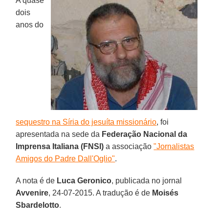
A quase
dois
anos do
sequestro na Síria do jesuíta missionário
, foi
apresentada na sede da
Federação Nacional da
Imprensa Italiana (FNSI)
a associação
"Jornalistas
Amigos do Padre Dall'Oglio"
.
A nota é de
Luca Geronico
, publicada no jornal
Avvenire
, 24-07-2015. A tradução é de
Moisés
Sbardelotto
.