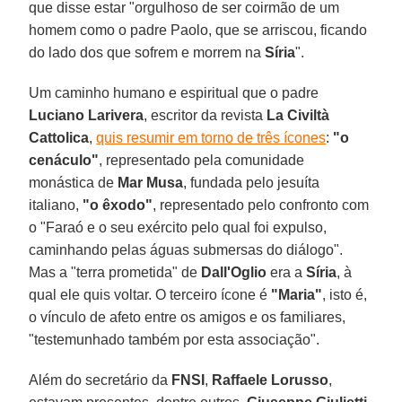
que disse estar "orgulhoso de ser coirmão de um
homem como o padre Paolo, que se arriscou, ficando
do lado dos que sofrem e morrem na
Síria
".
Um caminho humano e espiritual que o padre
Luciano Larivera
, escritor da revista
La Civiltà
Cattolica
,
quis resumir em torno de três ícones
:
"o
cenáculo"
, representado pela comunidade
monástica de
Mar Musa
, fundada pelo jesuíta
italiano,
"o êxodo"
, representado pelo confronto com
o "Faraó e o seu exército pelo qual foi expulso,
caminhando pelas águas submersas do diálogo".
Mas a "terra prometida" de
Dall'Oglio
era a
Síria
, à
qual ele quis voltar. O terceiro ícone é
"Maria"
, isto é,
o vínculo de afeto entre os amigos e os familiares,
"testemunhado também por esta associação".
Além do secretário da
FNSI
,
Raffaele Lorusso
,