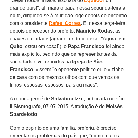
"Sejam todos irmãos. Isso fará do
Equador
um
grande país!", afirmara o papa nessa segunda-feira à
noite, dirigindo-se à multidão logo depois do encontro
com o presidente
Rafael Correa
. E, nessa terça-feira,
depois de receber do prefeito,
Mauricio
Rodas
, as
chaves da cidade (agradecendo-o, disse: "Agora, em
Quito
, estou em casa!"), o
Papa Francisco
foi ainda
mais explícito, pedindo que os representantes da
sociedade civil, reunidos na
Igreja de São
Francisco
, vissem "o oponente político ou o vizinho
de casa com os mesmos olhos com que vemos os
filhos, esposas, esposos, pais ou mães".
A reportagem é de
Salvatore Izzo
, publicada no sítio
Il Sismografo
, 07-07-2015. A tradução é de
Moisés
Sbardelotto
.
Com o espírito de uma família, proferiu, é preciso
enfrentar os problemas do país que, "como muitos