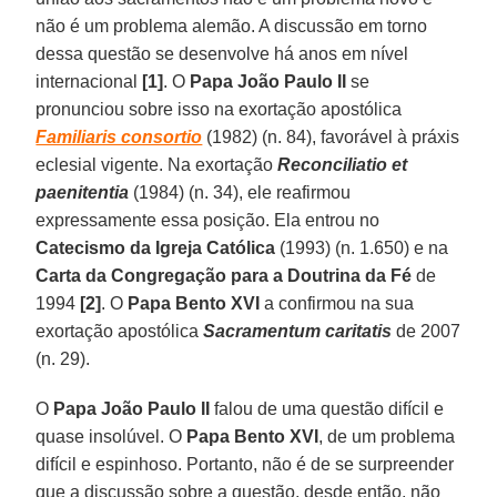
não é um problema alemão. A discussão em torno
dessa questão se desenvolve há anos em nível
internacional
[1]
. O
Papa João Paulo II
se
pronunciou sobre isso na exortação apostólica
Familiaris consortio
(1982) (n. 84), favorável à práxis
eclesial vigente. Na exortação
Reconciliatio et
paenitentia
(1984) (n. 34), ele reafirmou
expressamente essa posição. Ela entrou no
Catecismo da Igreja Católica
(1993) (n. 1.650) e na
Carta da Congregação para a Doutrina da Fé
de
1994
[2]
. O
Papa Bento XVI
a confirmou na sua
exortação apostólica
Sacramentum caritatis
de 2007
(n. 29).
O
Papa João Paulo II
falou de uma questão difícil e
quase insolúvel. O
Papa Bento XVI
, de um problema
difícil e espinhoso. Portanto, não é de se surpreender
que a discussão sobre a questão, desde então, não