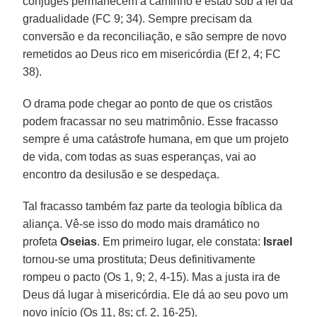
cônjuges permanecem a caminho e estão sob a lei da
gradualidade (FC 9; 34). Sempre precisam da
conversão e da reconciliação, e são sempre de novo
remetidos ao Deus rico em misericórdia (Ef 2, 4; FC
38).
O drama pode chegar ao ponto de que os cristãos
podem fracassar no seu matrimônio. Esse fracasso
sempre é uma catástrofe humana, em que um projeto
de vida, com todas as suas esperanças, vai ao
encontro da desilusão e se despedaça.
Tal fracasso também faz parte da teologia bíblica da
aliança. Vê-se isso do modo mais dramático no
profeta
Oseias
. Em primeiro lugar, ele constata:
Israel
tornou-se uma prostituta; Deus definitivamente
rompeu o pacto (Os 1, 9; 2, 4-15). Mas a justa ira de
Deus dá lugar à misericórdia. Ele dá ao seu povo um
novo início (Os 11, 8s; cf. 2, 16-25).