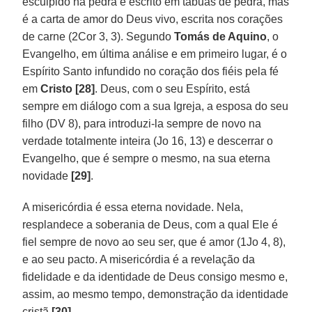
esculpido na pedra e escrito em tábuas de pedra, mas
é a carta de amor do Deus vivo, escrita nos corações
de carne (2Cor 3, 3). Segundo
Tomás de Aquino
, o
Evangelho, em última análise e em primeiro lugar, é o
Espírito Santo infundido no coração dos fiéis pela fé
em
Cristo [28]
. Deus, com o seu Espírito, está
sempre em diálogo com a sua Igreja, a esposa do seu
filho (DV 8), para introduzi-la sempre de novo na
verdade totalmente inteira (Jo 16, 13) e descerrar o
Evangelho, que é sempre o mesmo, na sua eterna
novidade
[29]
.
A misericórdia é essa eterna novidade. Nela,
resplandece a soberania de Deus, com a qual Ele é
fiel sempre de novo ao seu ser, que é amor (1Jo 4, 8),
e ao seu pacto. A misericórdia é a revelação da
fidelidade e da identidade de Deus consigo mesmo e,
assim, ao mesmo tempo, demonstração da identidade
cristã
[30]
.