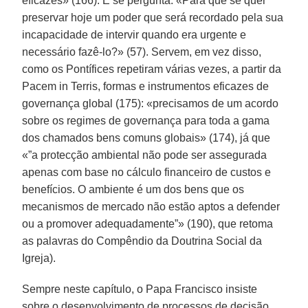
eficazes» (166). E se pergunta: «Para que se quer
preservar hoje um poder que será recordado pela sua
incapacidade de intervir quando era urgente e
necessário fazê-lo?» (57). Servem, ​​em vez disso,
como os Pontífices repetiram várias vezes, a partir da
Pacem in Terris, formas e instrumentos eficazes de
governança global (175): «precisamos de um acordo
sobre os regimes de governança para toda a gama
dos chamados bens comuns globais» (174), já que
«”a protecção ambiental não pode ser assegurada
apenas com base no cálculo financeiro de custos e
benefícios. O ambiente é um dos bens que os
mecanismos de mercado não estão aptos a defender
ou a promover adequadamente”» (190), que retoma
as palavras do Compêndio da Doutrina Social da
Igreja).
Sempre neste capítulo, o Papa Francisco insiste
sobre o desenvolvimento de processos de decisão