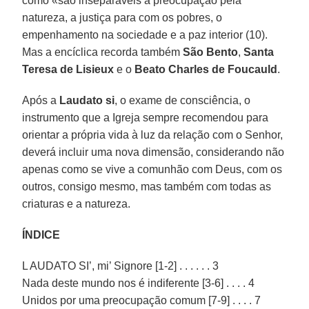
como «são inseparáveis a preocupação pela
natureza, a justiça para com os pobres, o
empenhamento na sociedade e a paz interior (10).
Mas a encíclica recorda também
São Bento
,
Santa
Teresa de Lisieux
e o
Beato Charles de Foucauld
.
Após a
Laudato si
, o exame de consciência, o
instrumento que a Igreja sempre recomendou para
orientar a própria vida à luz da relação com o Senhor,
deverá incluir uma nova dimensão, considerando não
apenas como se vive a comunhão com Deus, com os
outros, consigo mesmo, mas também com todas as
criaturas e a natureza.
ÍNDICE
L AUDATO SI’, mi’ Signore [1-2] . . . . . . 3
Nada deste mundo nos é indiferente [3-6] . . . . 4
Unidos por uma preocupação comum [7-9] . . . . 7