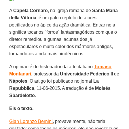
A
Capela Cornaro
, na igreja romana de
Santa Maria
della Vittoria
, é um palco repleto de atores,
petrificados no ápice da ação dramática. Entrar nela
significa tocar os "forros" fantasmagóricos com que o
diretor remediou algumas lacunas dos já
espetaculares e muito coloridos mármores antigos,
tornando-os ainda mais pirotécnicos.
A opinião é do historiador da arte italiano
Tomaso
Montanari
, professor da
Universidade Federico II
de
Nápoles
. O artigo foi publicado no jornal
La
Repubblica
, 11-06-2015. A tradução é de
Moisés
Sbardelotto
.
Eis o texto.
Gian Lorenzo Bernini
, provavelmente, não teria
gostado: como todos os mágicos, ele não revelava os