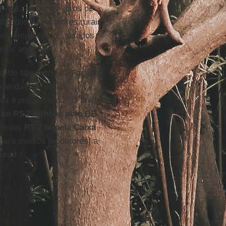
 livres, embora a juros de
izados). Produtores rurais
ses empréstimos, usados
umos agrícolas.
ir do Ministério da Fazenda,
 ainda hoje serão
ra o pré-custeio. " O pré-
rão R$ 7 bilhões pelo BB
e mais
R$ 2 bi pela Caixa
 para médios produtores] a
uros.