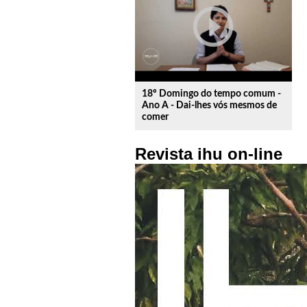
play_circle_outline
18º Domingo do tempo comum -
Ano A - Dai-lhes vós mesmos de
comer
Revista ihu on-line