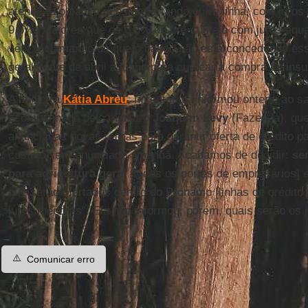
atendê-la o banco já está ofertando outra linha, com juros
9,5% (maiores que os 6,5% do pré-custeio com juros equal
vêm reclamando de que o banco não está concedendo es
geralmente de abril a junho para custear a compra de ins
A ministra
Kátia Abreu
, no entanto, informou ontem, ao sa
acompanhada pelo ministro
Joaquim Levy
(Fazenda), que
anunciadas novas regras para garantir oferta de crédito pa
custeio será anunciado amanhã. Acabamos de decidir:
se
para agricultura geral
[todos os portes de empresários] 
que serão ofertados dentro do Pronamp [linhas de crédito
juros menores". Ela não informou, porém, quais serão os j
⚠️
Comunicar erro