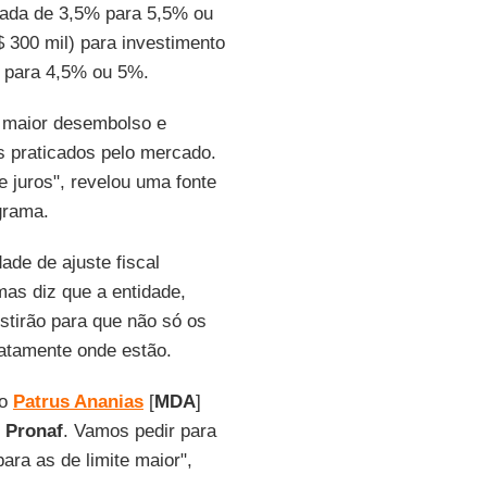
evada de 3,5% para 5,5% ou
$ 300 mil) para investimento
% para 4,5% ou 5%.
m maior desembolso e
 praticados pelo mercado.
 juros", revelou uma fonte
grama.
dade de ajuste fiscal
mas diz que a entidade,
stirão para que não só os
atamente onde estão.
ro
Patrus Ananias
[
MDA
]
o
Pronaf
. Vamos pedir para
ara as de limite maior",