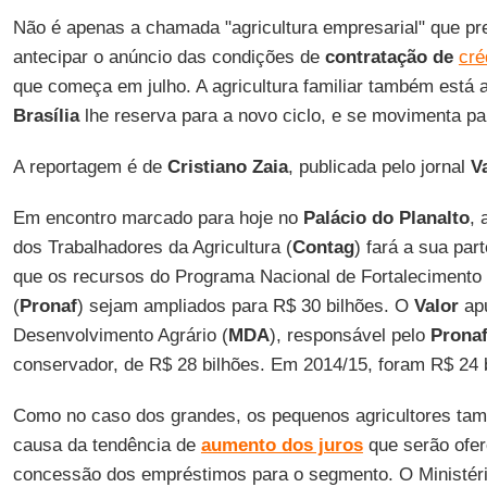
Não é apenas a chamada "agricultura empresarial" que pr
antecipar o anúncio das condições de
contratação de
cré
que começa em julho. A agricultura familiar também está 
Brasília
lhe reserva para a novo ciclo, e se movimenta par
A reportagem é de
Cristiano Zaia
, publicada pelo jornal
V
Em encontro marcado para hoje no
Palácio do Planalto
, 
dos Trabalhadores da Agricultura (
Contag
) fará a sua par
que os recursos do Programa Nacional de Fortalecimento d
(
Pronaf
) sejam ampliados para R$ 30 bilhões. O
Valor
apu
Desenvolvimento Agrário (
MDA
), responsável pelo
Prona
conservador, de R$ 28 bilhões. Em 2014/15, foram R$ 24 
Como no caso dos grandes, os pequenos agricultores tam
causa da tendência de
aumento dos juros
que serão ofer
concessão dos empréstimos para o segmento. O Ministério