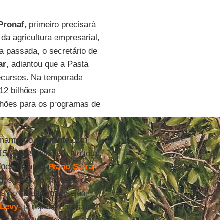
Pronaf
, primeiro precisará
da agricultura empresarial,
 passada, o secretário de
ar
, adiantou que a Pasta
recursos. Na temporada
12 bilhões para
ilhões para os programas de
 manter" o montante com
5 (R$ 89 bilhões). No total,
hões no atual
Plano Safra
,
dos juros controlados os
s no crédito rural sejam
 Levy
, já repetiu reiteradas
zação de juros deverá cair