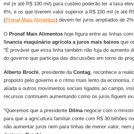
mil (e até R$ 100 mil) para custeio poderão ter a taxa el
6%, e os que tiverem valor superior a R$ 100 mil (e até R
(
Pronaf Mais Alimentos
) devem ter juros ampliados de 2
O
Pronaf Mais Alimentos
hoje figura entre as linhas co
f
inancia maquinário agrícola a juros mais baixos
que os
"É provável que essa linha também não fuja do aumento de
do governo que participa das discussões em torno do pro
Alberto Brochi
, presidente da
Contag
, reconhece a reali
proposto pelo governo e o ritmo mais lento da economia, 
aliada a outros movimentos sociais ligados ao campo, insi
recursos continuem aumentando como os juros fiquem ex
"Queremos que a presidente
Dilma
negocie com o minist
para que a agricultura familiar conte com R$ 30 bilhões n
não aumentar juros nem para linhas de menor valor, nem p