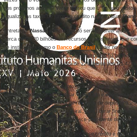
nos próximos anos. O
Valor
apurou que o Tesouro gastou 
equalizar as taxas de juros do crédito rural no atual
Plano
Entretanto,
Nassar
admitiu que só será possível alcançar
cerca de R$ 20 bilhões em recursos a juros livres, que c
de instituições como o
Banco do Brasil
- líder no desembo
país, com 64% do mercado. O BB liberou R$ 53 bilhões en
fevereiro deste ano - uma alta de 12% frente aos R$ 47 b
intervalo da safra 2013/14.
O
Banco do Brasil
, entretanto, enfrenta um problema dec
composto por juros altos, dólar valorizado e
economia bra
desacelerado
: insuficiência de recursos de depósito à vi
tradicionais fontes de crédito rural, para liberar financiam
safra, como disse ao
Valor
seu vice-presidente de Agron
Segundo ele, a demanda atual por esse crédito é da ordem