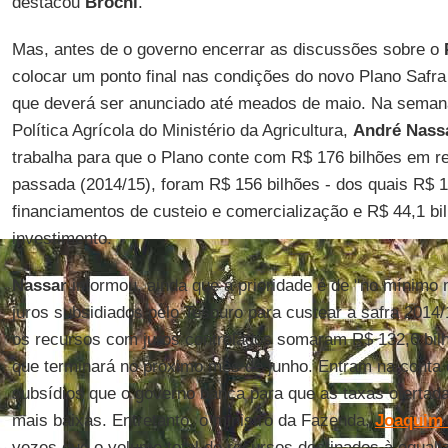
destacou
Brochi
.
Mas, antes de o governo encerrar as discussões sobre o
colocar um ponto final nas condições do novo Plano Safra 
que deverá ser anunciado até meados de maio. Na semana
Política Agrícola do Ministério da Agricultura,
André Nass
trabalha para que o Plano conte com R$ 176 bilhões em 
passada (2014/15), foram R$ 156 bilhões - dos quais R$ 1
financiamentos de custeio e comercialização e R$ 44,1 b
investimento.
Nassar
informou, ainda que a prioridade é de "no mínimo
juros subsidiados pelo Tesouro para custear a safra 2014/1
os recursos com juros controlados somaram R$ 132,6 bil
que terminará no próximo mês de junho. Entram na conta 
subsídios que o governo banca para que as taxas ofertada
mais baixas. Entretanto, o ministro da Fazenda,
Joaquim
vezes que o volume total de recursos destinados à equali