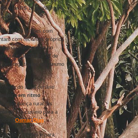
mais de R$ 10 bilhões para
 Safra
.
 os R$ 176 bilhões com
ontam com recursos próprios
lso de crédito rural no
tre julho de 2014 e 27 de
ilhões registrados no mesmo
orrente do atual cenário
sileira em ritmo
sta e poupança rural, as
ento de pré-custeio para a
egócio,
Osmar Dias
.
 de R$ 7 bilhões e para