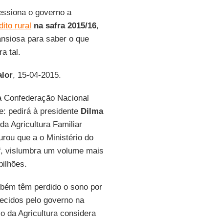
essiona o governo a
dito rural
na safra 2015/16
,
ansiosa para saber o que
a tal.
alor
, 15-04-2015.
a Confederação Nacional
te: pedirá à presidente
Dilma
a Agricultura Familiar
rou que a o Ministério do
f
, vislumbra um volume mais
bilhões.
bém têm perdido o sono por
ecidos pelo governo na
 da Agricultura considera