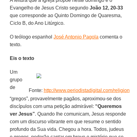
A leitura que a Igreja propõe neste domingo é o
Evangelho de Jesus Cristo segundo
João 12, 20-33
que corresponde ao Quinto Domingo de Quaresma,
Ciclo B, do Ano Litúrgico.
O teólogo espanhol
José Antonio Pagola
comenta o
texto.
Eis o texto
Um
grupo
de
Fonte:
http://www.periodistadigital.com/religion
“gregos”, provavelmente pagãos, aproximou-se dos
discípulos com uma petição admirável:
“Queremos
ver Jesus”
. Quando lhe comunicam, Jesus responde
com um discurso vibrante em que resume o sentido
profundo da Sua vida. Chegou a hora. Todos, judeus
e gregos, poderão captar em breve o mistério que se