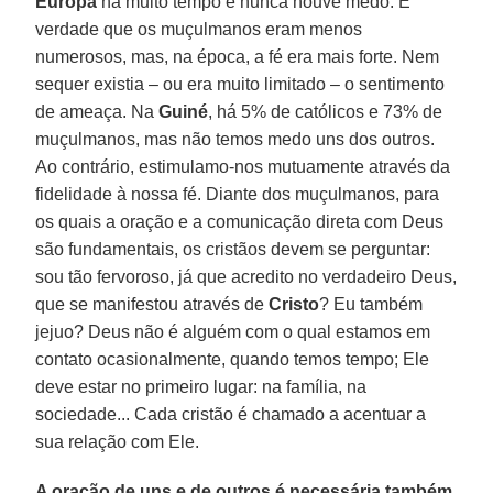
Europa
há muito tempo e nunca houve medo. É
verdade que os muçulmanos eram menos
numerosos, mas, na época, a fé era mais forte. Nem
sequer existia – ou era muito limitado – o sentimento
de ameaça. Na
Guiné
, há 5% de católicos e 73% de
muçulmanos, mas não temos medo uns dos outros.
Ao contrário, estimulamo-nos mutuamente através da
fidelidade à nossa fé. Diante dos muçulmanos, para
os quais a oração e a comunicação direta com Deus
são fundamentais, os cristãos devem se perguntar:
sou tão fervoroso, já que acredito no verdadeiro Deus,
que se manifestou através de
Cristo
? Eu também
jejuo? Deus não é alguém com o qual estamos em
contato ocasionalmente, quando temos tempo; Ele
deve estar no primeiro lugar: na família, na
sociedade... Cada cristão é chamado a acentuar a
sua relação com Ele.
A oração de uns e de outros é necessária também