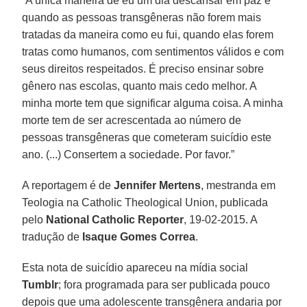
“A única maneira de eu um dia descansar em paz é
quando as pessoas transgêneras não forem mais
tratadas da maneira como eu fui, quando elas forem
tratas como humanos, com sentimentos válidos e com
seus direitos respeitados. É preciso ensinar sobre
gênero nas escolas, quanto mais cedo melhor. A
minha morte tem que significar alguma coisa. A minha
morte tem de ser acrescentada ao número de
pessoas transgêneras que cometeram suicídio este
ano. (...) Consertem a sociedade. Por favor.”
A reportagem é de
Jennifer Mertens
, mestranda em
Teologia na Catholic Theological Union, publicada
pelo
National Catholic Reporter
, 19-02-2015. A
tradução de
Isaque Gomes Correa
.
Esta nota de suicídio apareceu na mídia social
Tumblr
; fora programada para ser publicada pouco
depois que uma adolescente transgênera andaria por