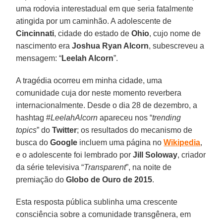
uma rodovia interestadual em que seria fatalmente
atingida por um caminhão. A adolescente de
Cincinnati
, cidade do estado de
Ohio
, cujo nome de
nascimento era
Joshua Ryan Alcorn
, subescreveu a
mensagem: “
Leelah Alcorn
”.
A tragédia ocorreu em minha cidade, uma
comunidade cuja dor neste momento reverbera
internacionalmente. Desde o dia 28 de dezembro, a
hashtag #
LeelahAlcorn
apareceu nos “
trending
topics
” do
Twitter
; os resultados do mecanismo de
busca do
Google
incluem uma página no
Wikipedia
,
e o adolescente foi lembrado por
Jill Soloway
, criador
da série televisiva “
Transparent
”, na noite de
premiação do
Globo de Ouro de 2015
.
Esta resposta pública sublinha uma crescente
consciência sobre a comunidade transgênera, em