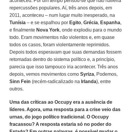
aconteceu. Por um tempo pensou-se que não haveria
repercussões populares. Aí, três anos depois, em
2011, aconteceu – num lugar muito inesperado, na
Tunísia
– e se espalhou por
Egito
,
Grécia
,
Espanha
,
e finalmente
Nova York
, onde explodiu para o mundo
todo. Eram movimentos não violentos e, em quase
todos os casos, foram violentamente reprimidos.
Depois todos esperavam que suas demandas fossem
retomadas dentro do sistema político e, a princípio,
parecia que isso tampouco iria acontecer. Três anos
depois, vemos movimentos como
Syriza
, Podemos,
Sinn Fein
(recém-radicalizado na
Irlanda
), entre
outros.
Uma das críticas ao Occupy era a ausência de
líderes. Agora, uma resposta para a crise veio das
urnas, do jogo político tradicional. O Occupy
fracassou? A resposta estaria só no poder do
Estado? Em outras palavras, é possível mudar o