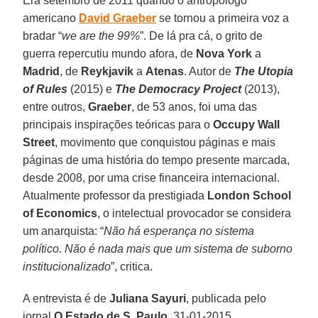
Era setembro de 2011 quando o antropólogo
americano
David Graeber
se tornou a primeira voz a
bradar “
we are the 99%
”. De lá pra cá, o grito de
guerra repercutiu mundo afora, de
Nova York
a
Madrid
, de
Reykjavik
a
Atenas
. Autor de
The Utopia
of Rules
(2015) e
The Democracy Project
(2013),
entre outros,
Graeber
, de 53 anos, foi uma das
principais inspirações teóricas para o
Occupy Wall
Street
, movimento que conquistou páginas e mais
páginas de uma história do tempo presente marcada,
desde 2008, por uma crise financeira internacional.
Atualmente professor da prestigiada
London School
of Economics
, o intelectual provocador se considera
um anarquista: “
Não há esperança no sistema
político. Não é nada mais que um sistema de suborno
institucionalizado
”, critica.
A entrevista é de
Juliana Sayuri
, publicada pelo
jornal
O Estado de S. Paulo
, 31-01-2015.