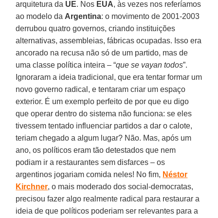
arquitetura da
UE
. Nos
EUA
, às vezes nos referíamos
ao modelo da
Argentina
: o movimento de 2001-2003
derrubou quatro governos, criando instituições
alternativas, assembleias, fábricas ocupadas. Isso era
ancorado na recusa não só de um partido, mas de
uma classe política inteira – “
que se vayan todos
”.
Ignoraram a ideia tradicional, que era tentar formar um
novo governo radical, e tentaram criar um espaço
exterior. É um exemplo perfeito de por que eu digo
que operar dentro do sistema não funciona: se eles
tivessem tentado influenciar partidos a dar o calote,
teriam chegado a algum lugar? Não. Mas, após um
ano, os políticos eram tão detestados que nem
podiam ir a restaurantes sem disfarces – os
argentinos jogariam comida neles! No fim,
Néstor
Kirchner
, o mais moderado dos social-democratas,
precisou fazer algo realmente radical para restaurar a
ideia de que políticos poderiam ser relevantes para a