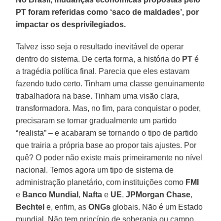
PT foram referidas como ‘saco de maldades’, por
impactar os desprivilegiados.
Talvez isso seja o resultado inevitável de operar
dentro do sistema. De certa forma, a história do
PT
é
a tragédia política final. Parecia que eles estavam
fazendo tudo certo. Tinham uma classe genuinamente
trabalhadora na base. Tinham uma visão clara,
transformadora. Mas, no fim, para conquistar o poder,
precisaram se tornar gradualmente um partido
“realista” – e acabaram se tornando o tipo de partido
que trairia a própria base ao propor tais ajustes. Por
quê? O poder não existe mais primeiramente no nível
nacional. Temos agora um tipo de sistema de
administração planetário, com instituições como
FMI
e
Banco Mundial
,
Nafta
e
UE
,
JPMorgan Chase
,
Bechtel
e, enfim, as
ONGs
globais. Não é um Estado
mundial. Não tem princípio de soberania ou campo