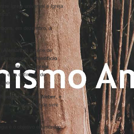
tre Igreja universal e Igreja
tica".
rborn
, em dezembro, a
(
Alemanha
) a série de
 Europeias
e o
Pontifício
s da
Europa
e a
Igreja
ja e da definição do
 anos.
chweig
,
Friedrich Weber
, e
com a participação de sete
gia e o objetivo ecumênico