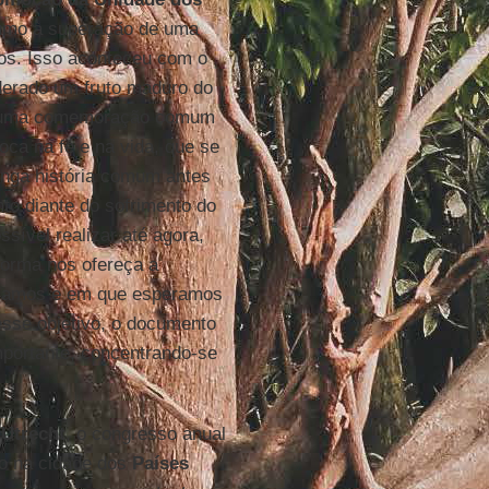
rumo à superação de uma
ntos. Isso aconteceu com o
derado um fruto maduro do
de uma comemoração comum
oca na fé e na vida, que se
onga história comum antes
to diante do sofrimento do
sível realizar até agora,
orma nos ofereça a
nsiamos e em que esperamos
esse objetivo, o documento
mportante, concentrando-se
 Utrecht
, o congresso anual
ro na cidade dos
Países