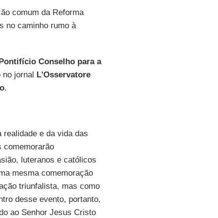
ção comum da Reforma
os no caminho rumo à
Pontifício Conselho para a
o no jornal
L'Osservatore
to
.
 realidade e da vida das
cos comemorarão
sião, luteranos e católicos
har uma mesma comemoração
ção triunfalista, mas como
tro desse evento, portanto,
ido ao Senhor Jesus Cristo