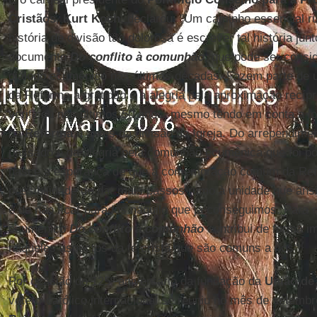
Cristãos
,
Kurt Koch
, declarou: "Um caminho essencial 
história de divisão tão dolorosa é escrever tal história ju
documento
Do conflito à comunhão
, que pode ser consi
diálogo ecumênico nas últimas décadas. Fazem parte 
da Reforma a gratidão e a alegria pela aproximação recípr
verificou nos últimos 50 anos, mesmo tendo em conta a l
da
Reforma
e antes da divisão da Igreja. Do arrependimen
passado e da alegria pela comunhão ecumênica que foi pos
nasce a esperança de que a comemoração comum da Ref
possibilidade de dar mais passos rumo à unidade que a
e de não ficar parados naquilo que já conseguimos. Para 
ecumênico
Do conflito à comunhão
contribui de forma i
naqueles aspectos da fé cristã que são comuns a nós".
Por ocasião do 125º aniversário da fundação da
União de
vetero-católico internacional se reuniu no mês de setemb