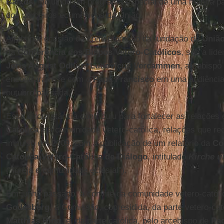
Baixos
, incluindo um programa especial de uma manhã pa
dos parceiros ecumênicos da União.
Ainda por ocasião da comemoração da fundação da
União
da
Conferência dos Bispos Vetero-Católicos
, sob a lid
Joris August Odilius Ludovicus Vercammen
, arcebispo
encontraram-se com o
Papa Francisco
em uma audiência 
outubro passada.
Essa circunstância contribuiu para fortalecer as relaçõe
Católica
e a comunidade vetero-católica, relações que r
impulso em 2009, com a publicação de um relatório da
Co
Católica-Vetero-Católica de Diálogo
, intitulado
Kirche u
("Igreja e comunidade eclesial").
Em junho passado, a convite da comunidade vetero-catól
Godesberg
, a Comissão, copresidida, da parte vetero-cat
Matthias Ring
, e, da parte católica, pelo arcebispo de
Pa