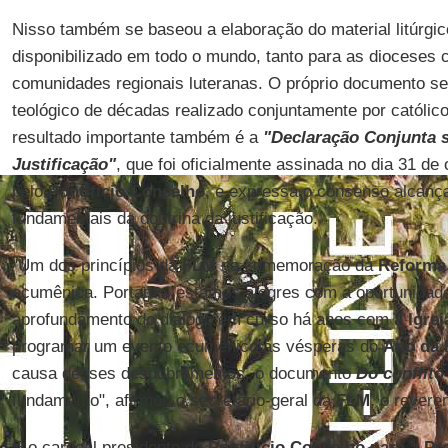
Nisso também se baseou a elaboração do material litúrg
disponibilizado em todo o mundo, tanto para as dioceses c
comunidades regionais luteranas. O próprio documento se
teológico de décadas realizado conjuntamente por católico
resultado importante também é a
"Declaração Conjunta s
Justificação"
, que foi oficialmente assinada no dia 31 de
pelo
Pontifício Conselho
, e expressa o consenso alcanç
fundamentais da doutrina da justificação.
"Um dos princípios da
FLM
na comemoração da
Reforma
ecumênica. Portanto, estamos alegres com a oportunidade 
aprofundamento do diálogo em curso há anos com a
Igre
programar um evento ecumênico às vésperas do
Ano da 
causa desses desdobramentos, o documento
Do conflit
fundamento", afirmou o secretário-geral da
FLM
, o rever
E o cardeal presidente do
Pontifício Conselho para a P