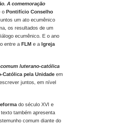
hão. A comemoração
 o
Pontifício Conselho
juntos um ato ecumênico
ma, os resultados de um
iálogo ecumênico. E o ano
go entre a
FLM
e a
Igreja
comum luterano-católica
-Católica pela Unidade
em
descrever juntos, em nível
eforma
do século XVI e
O texto também apresenta
testemunho comum diante do