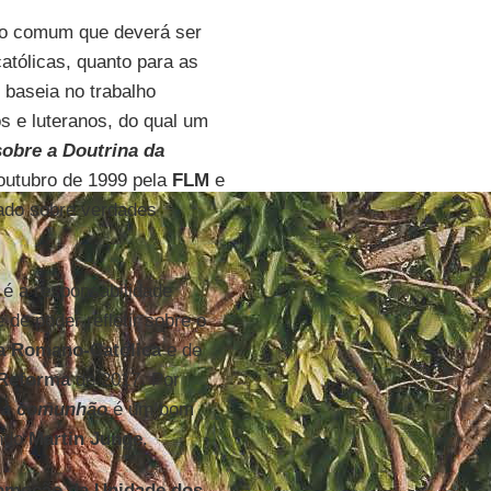
ico comum que deverá ser
atólicas, quanto para as
 baseia no trabalho
s e luteranos, do qual um
obre a Doutrina da
 outubro de 1999 pela
FLM
e
ado sobre verdades
é a responsabilidade
de poder refletir sobre o
ja Romano-Católica
e de
Reforma
de 2017. Por
o à comunhão
é um bom
endo
Martin Junge
.
romoção da Unidade dos