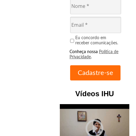
Eu concordo em
receber comunicações.
Conheça nossa
Política de
Privacidade
.
Vídeos IHU
play_circle_outline