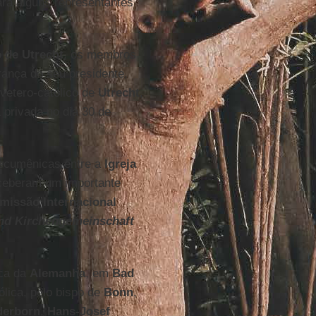
ra alguns representantes
 de Utrecht
, os membros
erança do seu presidente,
 vetero-católico de
Utrecht
,
privada no dia 30 de
s ecumênicas entre a
Igreja
eceberam um importante
missão Internacional
nd Kirchengemeinschaft
ica da
Alemanha
, em
Bad
ólica, pelo bispo de
Bonn
,
derborn
,
Hans-Josef