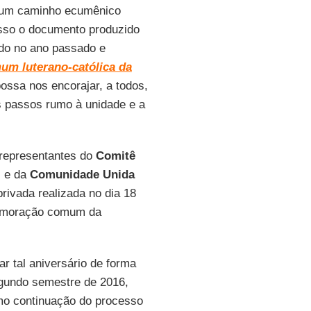
er um caminho ecumênico
 isso o documento produzido
ado no ano passado e
m luterano-católica da
ssa nos encorajar, a todos,
s passos rumo à unidade e a
s representantes do
Comitê
)
e da
Comunidade Unida
privada realizada no dia 18
omemoração comum da
r tal aniversário de forma
egundo semestre de 2016,
o continuação do processo