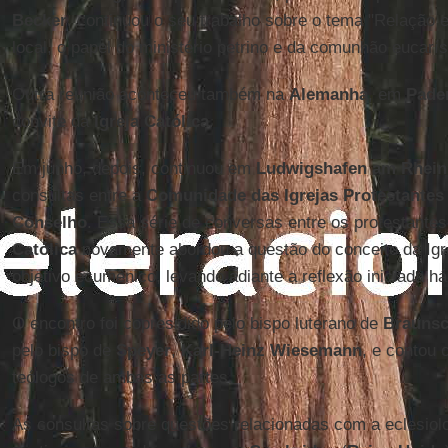
Becker
, continuou o seu trabalho sobre o tema "Relação en
local, o papel do ministério petrino e da comunhão eucarís
Outra reunião aconteceu também na
Alemanha
, em
Pade
convite da
Igreja Católica
.
Em junho, depois, continuou em
Ludwigshafen am Rhein
consultas entre a
Comunidade das Igrejas Protestantes
Conselho
. Essa série de conversas entre os protestante
Católica
novamente abordou a questão do conceito da Igre
objetivo ecumênico, levando adiante a reflexão iniciada há
O encontro foi copresidido pelo bispo luterano de
Brauns
pelo bispo de
Speyer
,
Karl-Heinz Wiesemann
, e contou 
teólogos de ambas as partes.
As consultas sobre questões relacionadas com a eclesiolo