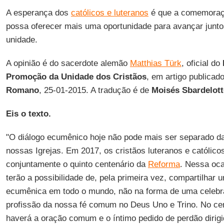
A esperança dos
católicos e luteranos
é que a comemora
possa oferecer mais uma oportunidade para avançar junt
unidade.
A opinião é do sacerdote alemão
Matthias Türk
, oficial do
Promoção da Unidade dos Cristãos
, em artigo publicad
Romano
, 25-01-2015. A tradução é de
Moisés Sbardelot
Eis o texto.
"O diálogo ecumênico hoje não pode mais ser separado da
nossas Igrejas. Em 2017, os cristãos luteranos e católi
conjuntamente o quinto centenário da
Reforma
. Nessa oca
terão a possibilidade de, pela primeira vez, compartil
ecumênica em todo o mundo, não na forma de uma celebra
profissão da nossa fé comum no Deus Uno e Trino. No cen
haverá a oração comum e o íntimo pedido de perdão dirig