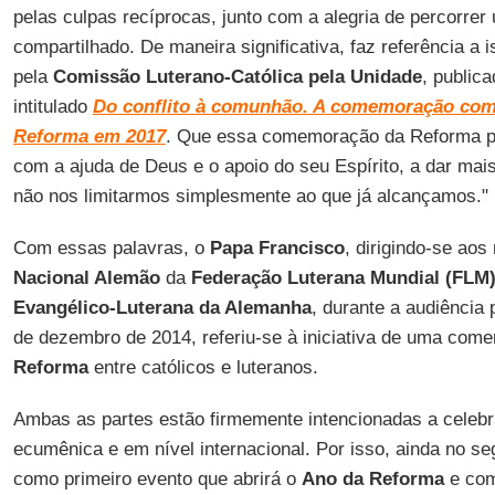
pelas culpas recíprocas, junto com a alegria de percorr
compartilhado. De maneira significativa, faz referência a
pela
Comissão Luterano-Católica pela Unidade
, public
intitulado
Do conflito à comunhão. A comemoração comu
Reforma em 2017
. Que essa comemoração da Reforma po
com a ajuda de Deus e o apoio do seu Espírito, a dar mai
não nos limitarmos simplesmente ao que já alcançamos."
Com essas palavras, o
Papa Francisco
, dirigindo-se ao
Nacional Alemão
da
Federação Luterana Mundial (FLM
Evangélico-Luterana da Alemanha
, durante a audiência 
de dezembro de 2014, referiu-se à iniciativa de uma c
Reforma
entre católicos e luteranos.
Ambas as partes estão firmemente intencionadas a celebra
ecumênica e em nível internacional. Por isso, ainda no s
como primeiro evento que abrirá o
Ano da Reforma
e com