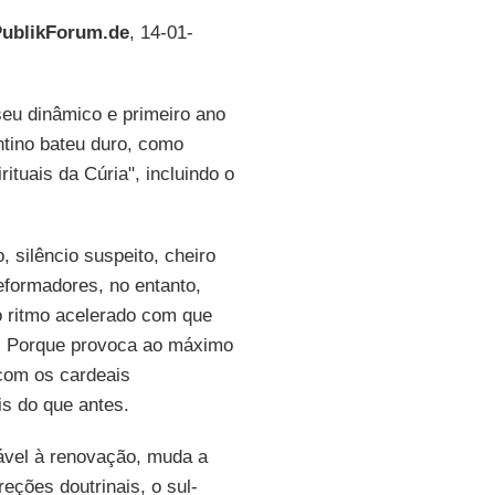
ublikForum.de
, 14-01-
eu dinâmico e primeiro ano
ntino bateu duro, como
ituais da Cúria", incluindo o
 silêncio suspeito, cheiro
eformadores, no entanto,
o ritmo acelerado com que
a. Porque provoca ao máximo
com os cardeais
is do que antes.
rável à renovação, muda a
eções doutrinais, o sul-