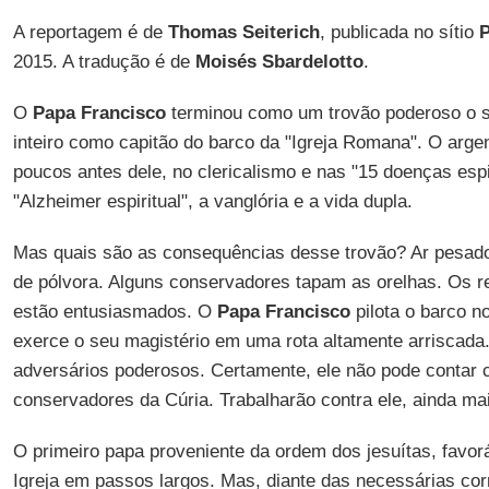
A reportagem é de
Thomas Seiterich
, publicada no sítio
P
2015. A tradução é de
Moisés Sbardelotto
.
O
Papa Francisco
terminou como um trovão poderoso o s
inteiro como capitão do barco da "Igreja Romana". O arge
poucos antes dele, no clericalismo e nas "15 doenças espir
"Alzheimer espiritual", a vanglória e a vida dupla.
Mas quais são as consequências desse trovão? Ar pesado,
de pólvora. Alguns conservadores tapam as orelhas. Os r
estão entusiasmados. O
Papa Francisco
pilota o barco n
exerce o seu magistério em uma rota altamente arriscad
adversários poderosos. Certamente, ele não pode contar 
conservadores da Cúria. Trabalharão contra ele, ainda ma
O primeiro papa proveniente da ordem dos jesuítas, favo
Igreja em passos largos. Mas, diante das necessárias corr