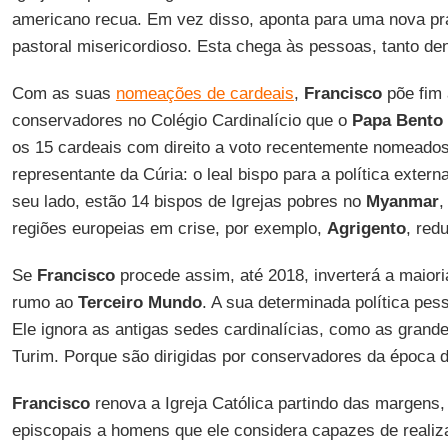
americano recua. Em vez disso, aponta para uma nova p
pastoral misericordioso. Esta chega às pessoas, tanto dent
Com as suas
nomeações de cardeais
,
Francisco
põe fim 
conservadores no Colégio Cardinalício que o
Papa Bento
os 15 cardeais com direito a voto recentemente nomeado
representante da Cúria: o leal bispo para a política extern
seu lado, estão 14 bispos de Igrejas pobres no
Myanmar
regiões europeias em crise, por exemplo,
Agrigento
, red
Se
Francisco
procede assim, até 2018, inverterá a maiori
rumo ao
Terceiro Mundo
. A sua determinada política pess
Ele ignora as antigas sedes cardinalícias, como as gran
Turim. Porque são dirigidas por conservadores da época 
Francisco
renova a Igreja Católica partindo das margens, 
episcopais a homens que ele considera capazes de realiza