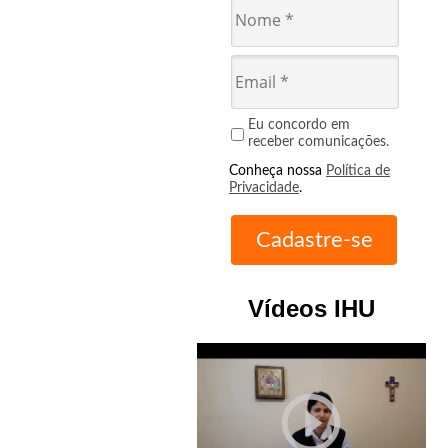
Eu concordo em
receber comunicações.
Conheça nossa
Política de
Privacidade
.
Vídeos IHU
play_circle_outline