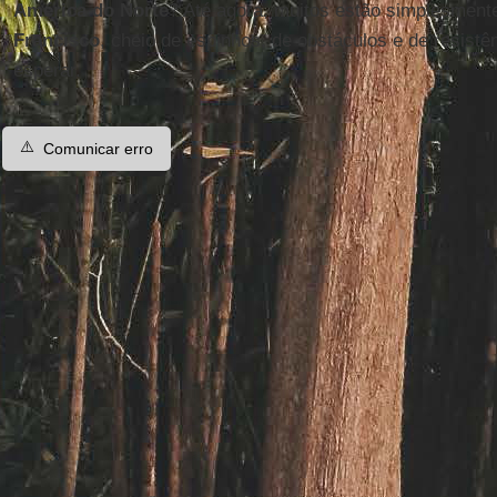
América do Norte
? Até agora, muitos estão simplesment
Francisco
, cheio de espinhos, de obstáculos e de resistên
esperar.
⚠️
Comunicar erro