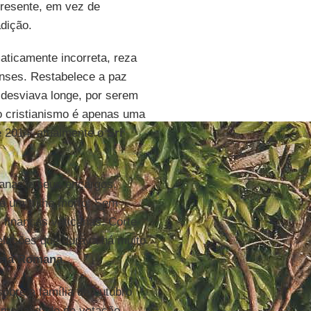
 presente, em vez de
adição.
aticamente incorreta, reza
nses. Restabelece a paz
desviava longe, por serem
 o cristianismo é apenas uma
e 2014, atualmente o
Sri
anas e seus encargos.
re um trilho morto. Sem
finanças vaticanas. Corte
relações que durava há muito
reja Romana
.
obre a família de outubro
modalidade de votação