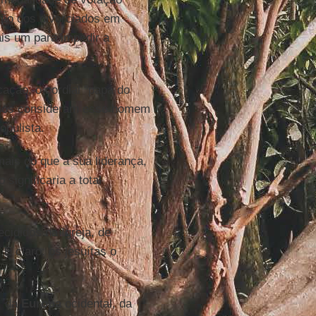
tão dos divorciados em
is um para impedir a
ação, o cordial "papa do
rios consideram esse homem
opulista.
mais do que a sua liderança,
ignificaria a total
cididos na Igreja, de
É claro: os jesuítas o
, da
Europa
ocidental, da