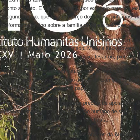
ponto a ponto. E depois bastará, por exemplo para a ques
segunda união, que haja um terço dos votos contrários ma
reforma do ensino sobre a família desejada pelo papa.
Certamente, junto aos não cristãos e os meios de comunic
povo" é mais do que nunca amado. Mas os seus adversá
de 78 anos como alguém que se deixa levar ou, pior, um p
Os tradicionalistas temem a sua eventual renúncia ainda 
porque uma renúncia ao cargo depois do exemplo de Bento s
desmistificação do magistério papal.
Nessa difícil situação,
Francisco
precisa de apoiadores de
pessoas favoráveis ao seu modo tão humano de ser papa. 
apoiam como um deles. Mas isso não basta.
Onde estão os bispos e os cristãos abertos da
Alemanha