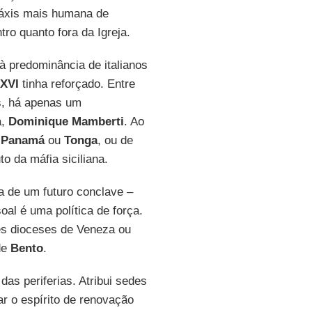
ráxis mais humana de
ro quanto fora da Igreja.
à predominância de italianos
 XVI
tinha reforçado. Entre
s, há apenas um
a,
Dominique Mamberti
. Ao
,
Panamá
ou
Tonga
, ou de
uto da máfia siciliana.
a de um futuro conclave –
oal é uma política de força.
des dioceses de Veneza ou
de
Bento
.
das periferias. Atribui sedes
r o espírito de renovação