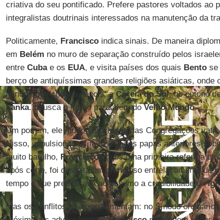
criativa do seu pontificado. Prefere pastores voltados ao
integralistas doutrinais interessados na manutenção da tr
Politicamente,
Francisco
indica sinais. De maneira diplom
em
Belém
no muro de separação construído pelos israele
entre
Cuba
e os
EUA
, e visita países dos quais
Bento
se 
berço de antiquíssimas grandes religiões asiáticas, onde
minoria que chegou depois: a
Coreia do Sul
, no outono d
Lanka
.
b
busca o futuro para além do
Velho Mundo
.
Um por um, ele mudou os chefes das Congregações vatic
Nisso, impulsionou os favoritos dos papas anteriores sob
muito barulho,
Francisco
impôs uma primeira reforma das 
após corte, foi desfeita um criminoso entrelaçamento de 
tempo e que prejudicava ao máximo a credibilidade da
Ig
Mas os conflitos internos aumentam: no Sínodo ordinário s
próximo, os adversários de
Francisco
pretendem impor a 