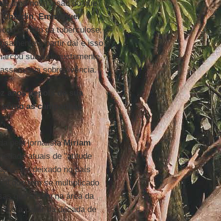
s de uma nova visão do que
e Chardin
,
Emmanuel
cou curado da tuberculose,
nsamente a partir daí e isso
 marcou sua vida justamente
icassem sua sobrevivência.
ez anos depois de sua
a, como as campanhas
a pela jornalista
Miriam
iedade atuais de "atitude
ação: ter deixado no país
ial que tem se multiplicado
esas que atuam na área da
isso a partir da década de