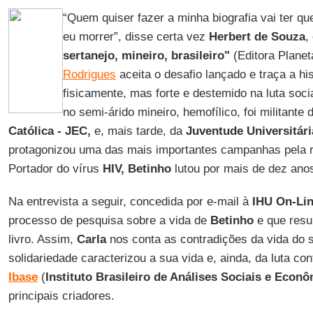
“Quem quiser fazer a minha biografia vai ter qu
eu morrer”, disse certa vez
Herbert de Souza
,
sertanejo, mineiro, brasileiro"
(Editora Planeta
Rodrigues
aceita o desafio lançado e traça a hi
fisicamente, mas forte e destemido na luta socia
no semi-árido mineiro, hemofílico, foi militante
Católica - JEC,
e, mais tarde, da
Juventude Universitári
protagonizou uma das mais importantes campanhas pela 
Portador do vírus
HIV,
Betinho
lutou por mais de dez ano
Na entrevista a seguir, concedida por e-mail à
IHU On-Lin
processo de pesquisa sobre a vida de
Betinho
e que resu
livro. Assim,
Carla
nos conta as contradições da vida do 
solidariedade caracterizou a sua vida e, ainda, da luta co
Ibase
(
Instituto Brasileiro de Análises Sociais e Econ
principais criadores.