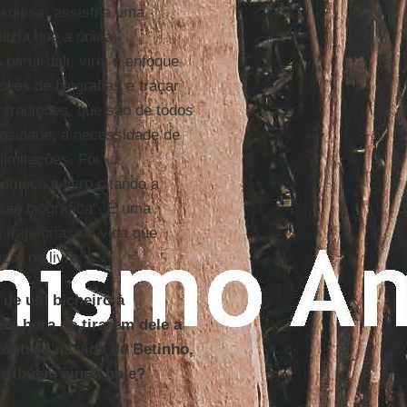
squisa, assisti a uma
dizia que a única
partir dali, virei o enfoque
ores de biografias e traçar
ontradições, que são de todos
rosidade, à necessidade de
limitações. Foi
omeço o livro citando a
usão biográfica". É uma
 trajetórias de vida que
zar no livro.
 de um bicheiro à
era hora de tirarem dele a
ontrou na vida de Betinho,
atribuem ainda hoje?