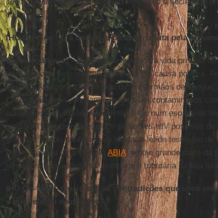
1990, quando
Betinho
estava interpelando a sociedade bra
coisa.
IHU On-Line - E a importância dele na luta pela preve
Carla Rodrigues -
Betinho
não separava vida privada de 
transformava tudo que lhe acontecia em causa política. 
vírus da Aids, que contaminou os "três irmãos de sangue
Chico Mário
descobriram que estavam contaminados com 
cuidar dos dois irmãos e de enterrá-los num espaço de t
passou a lutar pelo direito dos pacientes HIV positivos 
gratuitos. Lutou também para mudar a lei de testagem de 
nome. Fundou uma ONG, a
ABIA
, e hoje grande parte da p
remédios a pacientes HIV positivos é tributária da sua luta
IHU On-Line - Quais são as contradições que você enc
e que relatou neste livro?