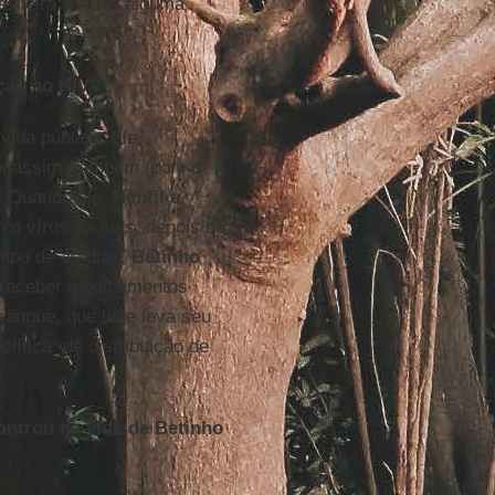
sileira a fazer alguma
nção ao HIV?
vida pública. Ele
Foi assim, também, com o
". Quando ele,
Henfil e
o vírus da Aids, depois de
empo de 40 dias,
Betinho
de receber medicamentos
sangue, que hoje leva seu
olítica de distribuição de
.
ontrou na vida de Betinho