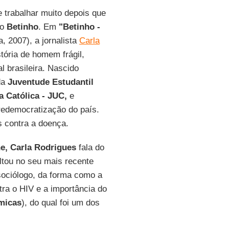
e trabalhar muito depois que
 o
Betinho
. Em
"Betinho -
, 2007), a jornalista
Carla
stória de homem frágil,
l brasileira. Nascido
 da
Juventude Estudantil
a Católica - JUC,
e
redemocratização do país.
s contra a doença.
e, Carla Rodrigues
fala do
ltou no seu mais recente
sociólogo, da forma como a
ntra o HIV e a importância do
ômicas
), do qual foi um dos