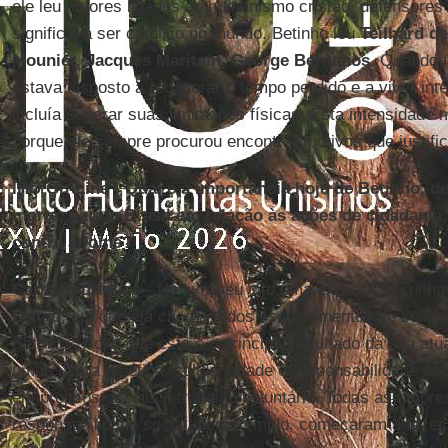
ele leu autores ligados ao humanismo cristão, defensore
significava ser católico no mundo. Betinho leu
Teilhard d
Mounier
,
Jacques Maritain
, George Bernanos.
Quando fi
estava disposto a recuperar o tempo perdido e a viver inte
incluía superar suas limitações físicas. Esta intensidade
porque ele sempre procurou encontrar motivos que justif
IHU On-Line - Qual é a importância hoje de Betinho, d
morte, para o Brasil em relação às ações de cidadani
contra a fome?
Carla Rodrigues -
No livro, eu cito uma expressão cunhad
Leitão
, em que ela chama todos os movimentos de solidar
Betinho". Acho que este é o principal resultado da sua atu
uma cultura de ética, solidariedade e responsabilidade soc
em projetos sociais e trabalho voluntário. Todas as empr
responsabilidade social, por exemplo, começaram a fazer 