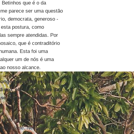
 Betinhos que é o da
e me parece ser uma questão
rio, democrata, generoso -
 esta postura, como
das sempre atendidas. Por
saico, que é contraditório
humana. Esta foi uma
lquer um de nós é uma
 ao nosso alcance.
longo tempo no exílio,
sso, ele foi militante da
esse momento político com
?
ancado no quarto dos fundos
uberculose. Neste período,