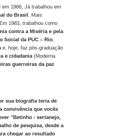
 em 1986, Já trabalhou em
al do Brasil
. Mais
 Em 1983, trabalhou como
ia contra a Miséria e pela
 Social da PUC – Rio
,
a
e, hoje, faz pós-graduação
ca e cidadania
(Moderna
eiras guerreiras da paz
r sua biografia teria de
a convivência que vocês
ver "Betinho - sertanejo,
balho de pesquisa, desde a
ara chegar ao resultado