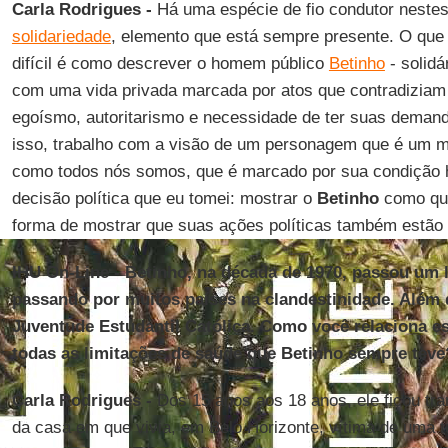
Carla Rodrigues -
Há uma espécie de fio condutor nestes
solidariedade
, elemento que está sempre presente. O qu
difícil é como descrever o homem público
Betinho
- solidá
com uma vida privada marcada por atos que contradiziam
egoísmo, autoritarismo e necessidade de ter suas deman
isso, trabalho com a visão de um personagem que é um mo
como todos nós somos, que é marcado por sua condição 
decisão política que eu tomei: mostrar o
Betinho
como qua
forma de mostrar que suas ações políticas também estão
IHU On-Line - Betinho, na década de 1970, passou um 
passando por muitos países na clandestinidade. Além di
Juventude Estudantil Católica. Como você relaciona 
todas as limitações de saúde que Betinho sempre teve
Carla Rodrigues -
Dos 15 anos aos 18 anos, ele ficou tr
da casa em que vivia, em Belo Horizonte, vítima de uma t