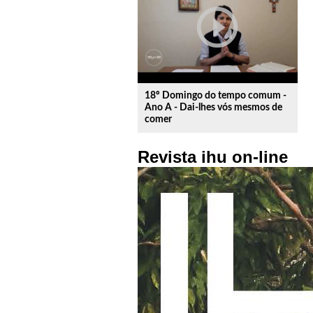
play_circle_outline
18º Domingo do tempo comum -
Ano A - Dai-lhes vós mesmos de
comer
Revista ihu on-line