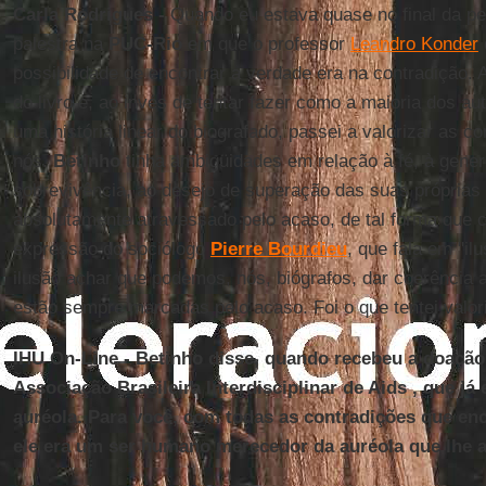
Carla Rodrigues -
Quando eu estava quase no final da pe
palestra na
PUC-Rio
em que o professor
Leandro Konder
possibilidade de encontrar a verdade era na contradição. A 
do livro e, ao invés de tentar fazer como a maioria dos aut
uma história linear do biografado, passei a valorizar as c
nós.
Betinho
tinha ambigüidades em relação à fé, à gene
sobrevivência, ao desejo de superação das suas próprias 
absolutamente atravessado pelo acaso, de tal forma que c
expressão do sociólogo
Pierre Bourdieu
, que fala em "il
ilusão achar que podemos, nós, biógrafos, dar coerência a
estão sempre marcadas pelo acaso. Foi o que tentei valori
IHU On-Line - Betinho disse, quando recebeu a doação
Associação Brasileira Interdisciplinar de Aids , que já 
auréola. Para você, com todas as contradições que enc
ele era um ser humano merecedor da auréola que lhe 