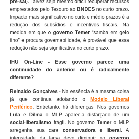
pré-sal
). Talvez seja mesmo difícil recuperar recursos
emprestados pelo Tesouro ao
BNDES
no curto prazo.
Impacto mais significativo no curto e médio prazos é a
redução dos subsídios e incentivos fiscais. Na
medida em que o
governo Temer
“samba em gelo
fino” e procura governabilidade, é provável que essa
redução não seja significativa no curto prazo.
IHU On-Line - Esse governo parece uma
continuidade do anterior ou é radicalmente
diferente?
Reinaldo Gonçalves -
Na essência é a mesma coisa
já que continua adotando o
Modelo Liberal
Periférico
. Entretanto, há diferenças. Nos governos
Lula
e
Dilma
o
MLP
aparecia disfarçado de um
social-liberalismo
frágil. No governo
Temer
o MLP
arreganha sua cara
conservadora e liberal
. A
intensidade da farsa deve diminuir no
governo