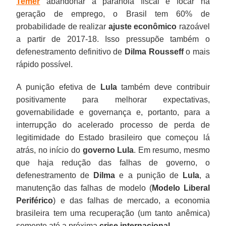
Temer
abandonar a paranoia fiscal e focar na
geração de emprego, o Brasil tem 60% de
probabilidade de realizar
ajuste econômico
razoável
a partir de 2017-18. Isso pressupõe também o
defenestramento definitivo de
Dilma Rousseff
o mais
rápido possível.
A punição efetiva de
Lula
também deve contribuir
positivamente para melhorar expectativas,
governabilidade e governança e, portanto, para a
interrupção do acelerado processo de perda de
legitimidade do Estado brasileiro que começou lá
atrás, no início do
governo Lula
. Em resumo, mesmo
que haja redução das falhas de governo, o
defenestramento de
Dilma
e a punição de
Lula
, a
manutenção das falhas de modelo (
Modelo Liberal
Periférico
) e das falhas de mercado, a economia
brasileira tem uma recuperação (um tanto anêmica)
somente até a próxima
crise internacional
.