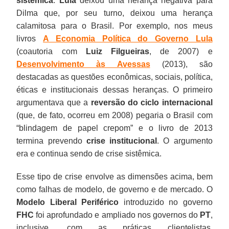
sistêmica
.
Lula
deixou uma herança negativa para
Dilma que, por seu turno, deixou uma herança
calamitosa para o Brasil. Por exemplo, nos meus
livros
A Economia Política do Governo Lula
(coautoria com
Luiz Filgueiras
, de 2007) e
Desenvolvimento às Avessas
(2013), são
destacadas as questões econômicas, sociais, política,
éticas e institucionais dessas heranças. O primeiro
argumentava que a
reversão do ciclo internacional
(que, de fato, ocorreu em 2008) pegaria o Brasil com
“blindagem de papel crepom” e o livro de 2013
termina prevendo
crise institucional
. O argumento
era e continua sendo de crise sistêmica.
Esse tipo de crise envolve as dimensões acima, bem
como falhas de modelo, de governo e de mercado. O
Modelo Liberal Periférico
introduzido no governo
FHC
foi aprofundado e ampliado nos governos do
PT
,
inclusive, com as práticas clientelistas,