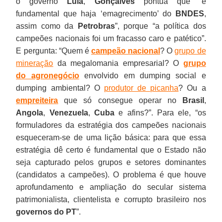
o governo
Lula
,
Gonçalves
pontua que “é
fundamental que haja ‘emagrecimento’ do
BNDES
,
assim como da
Petrobras
”, porque “a política dos
campeões nacionais foi um fracasso caro e patético”.
E pergunta: “Quem é
campeão nacional
? O
grupo de
mineração
da megalomania empresarial? O
grupo
do agronegócio
envolvido em dumping social e
dumping ambiental? O
produtor de picanha
? Ou a
empreiteira
que só consegue operar no
Brasil
,
Angola
,
Venezuela
,
Cuba
e afins?”. Para ele, “os
formuladores da estratégia dos campeões nacionais
esqueceram-se de uma lição básica: para que essa
estratégia dê certo é fundamental que o Estado não
seja capturado pelos grupos e setores dominantes
(candidatos a campeões). O problema é que houve
aprofundamento e ampliação do secular sistema
patrimonialista, clientelista e corrupto brasileiro nos
governos do PT
”.