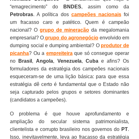
“emagrecimento” do
BNDES
, assim como da
Petrobras
. A política dos
campeões nacionais
foi
um fracasso caro e patético. Quem é campeão
nacional? O
grupo de mineração
da megalomania
empresarial? O
grupo do agronegócio
envolvido em
dumping social e dumping ambiental? O
produtor de
picanha
? Ou a
empreiteira
que só consegue operar
no
Brasil
,
Angola
,
Venezuela
,
Cuba
e afins? Os
formuladores da estratégia dos campeões nacionais
esqueceram-se de uma lição básica: para que essa
estratégia dê certo é fundamental que o Estado não
seja capturado pelos grupos e setores dominantes
(candidatos a campeões).
O problema é que houve aprofundamento e
ampliação do secular sistema patrimonialista,
clientelista e corrupto brasileiro nos governos do
PT
.
Isso, inevitavelmente, leva ao fracasso da estratégia