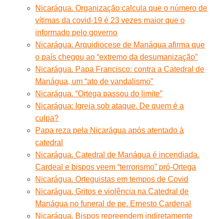
Nicarágua. Organização calcula que o número de
vítimas da covid-19 é 23 vezes maior que o
informado pelo governo
Nicarágua. Arquidiocese de Manágua afirma que
o país chegou ao “extremo da desumanização”
Nicarágua. Papa Francisco: contra a Catedral de
Manágua, um “ato de vandalismo”
Nicarágua. “Ortega passou do limite”
Nicarágua: Igreja sob ataque. De quem é a
culpa?
Papa reza pela Nicarágua após atentado à
catedral
Nicarágua. Catedral de Manágua é incendiada.
Cardeal e bispos veem “terrorismo” pró-Ortega
Nicarágua. Orteguistas em tempos de Covid
Nicarágua. Gritos e violência na Catedral de
Manágua no funeral de pe. Ernesto Cardenal
Nicarágua. Bispos repreendem indiretamente