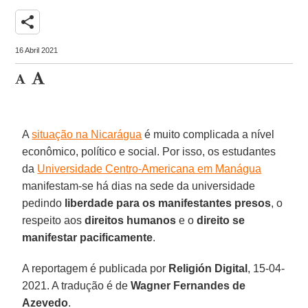
share
16 Abril 2021
A
situação na Nicarágua
é muito complicada a nível
econômico, político e social. Por isso, os estudantes
da
Universidade Centro-Americana em Manágua
manifestam-se há dias na sede da universidade
pedindo
liberdade para os manifestantes presos
, o
respeito aos
direitos humanos
e o
direito se
manifestar pacificamente
.
A reportagem é publicada por
Religión Digital
, 15-04-
2021. A tradução é de
Wagner Fernandes de
Azevedo
.