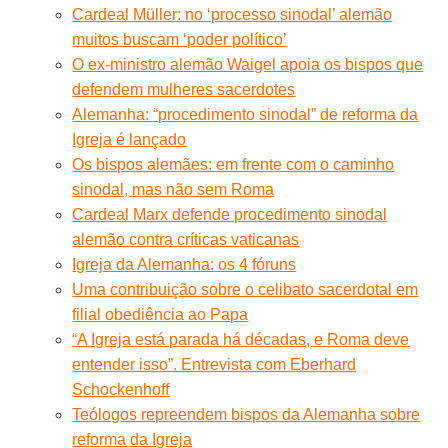
Cardeal Müller: no ‘processo sinodal’ alemão
muitos buscam ‘poder político’
O ex-ministro alemão Waigel apoia os bispos que
defendem mulheres sacerdotes
Alemanha: “procedimento sinodal” de reforma da
Igreja é lançado
Os bispos alemães: em frente com o caminho
sinodal, mas não sem Roma
Cardeal Marx defende procedimento sinodal
alemão contra críticas vaticanas
Igreja da Alemanha: os 4 fóruns
Uma contribuição sobre o celibato sacerdotal em
filial obediência ao Papa
“A Igreja está parada há décadas, e Roma deve
entender isso”. Entrevista com Eberhard
Schockenhoff
Teólogos repreendem bispos da Alemanha sobre
reforma da Igreja