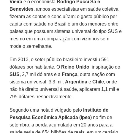
Vieira
e o economista
Rodrigo Pucci
Sá e
Benevides
, ambos especialistas em saúde coletiva,
fizeram as contas e concluíram: o gasto público per
capita com saúde no Brasil é um dos menores entre
países que possuem sistema universal do tipo SUS e
mesmo em uma comparação com vizinhos sem
modelo semelhante.
Em 2013, o setor público brasileiro investiu 591
dólares por habitante. O
Reino Unido
, inspiração do
SUS
, 2,7 mil dólares e a
França
, outra nação com
sistema universal, 3,3 mil.
Argentina
e
Chile
, onde
não há direito universal à saúde, aplicaram 1,1 mil e
795 dólares, respectivamente.
Segundo uma nota divulgado pelo
Instituto de
Pesquisa Econômica Aplicada (Ipea)
no fim de
setembro, a perda acumulada em 20 anos para a
saúde seria de 654 bilhões de reais, em um cenário