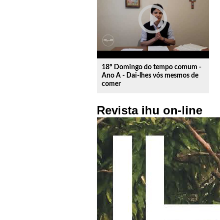
play_circle_outline
18º Domingo do tempo comum -
Ano A - Dai-lhes vós mesmos de
comer
Revista ihu on-line