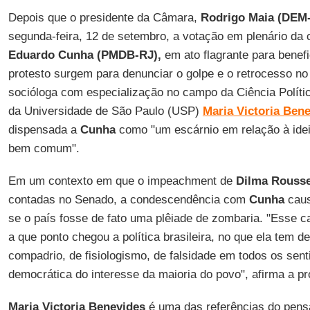
Depois que o presidente da Câmara,
Rodrigo Maia (DEM
segunda-feira, 12 de setembro, a votação em plenário da
Eduardo
Cunha (PMDB-RJ),
em ato flagrante para benefi
protesto surgem para denunciar o golpe e o retrocesso no
socióloga com especialização no campo da Ciência Polític
da Universidade de São Paulo (USP)
Maria Victoria Ben
dispensada a
Cunha
como "um escárnio em relação à idei
bem comum".
Em um contexto em que o impeachment de
Dilma Rousse
contadas no Senado, a condescendência com
Cunha
caus
se o país fosse de fato uma plêiade de zombaria. "Esse 
a que ponto chegou a política brasileira, no que ela tem d
compadrio, de fisiologismo, de falsidade em todos os sen
democrática do interesse da maioria do povo", afirma a pr
Maria Victoria Benevides
é uma das referências do pens