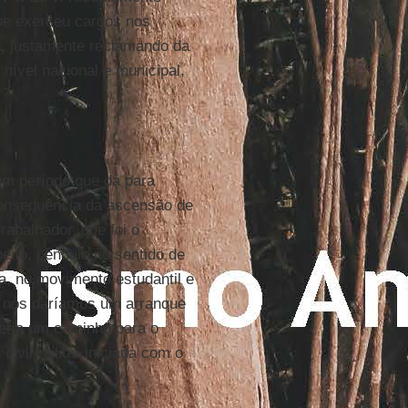
que exerceu cargos nos
,
justamente reclamando da
nível nacional e municipal,
 um período que dá para
onsequência da ascensão de
rabalhador, que foi o
eito, pêndulo no sentido de
a, no movimento estudantil e
m nós daríamos um arranque
seria um caminho para o
civil-militar iniciada com o