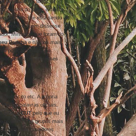
de falsidade em todos os
da maioria do povo, e de um
 bem comum. Ele está sendo
a.
Já houve quem dissesse
ador. Ministros que foram do
seu Padilha
e não sei mais
ma posição política no
égios contra os interesses
s.
plebiscito etc. A própria
do suas palavras oficiais,
a tese, a
CUT
pelo que eu
ue realmente os grupos mais
be, porque os bastidores