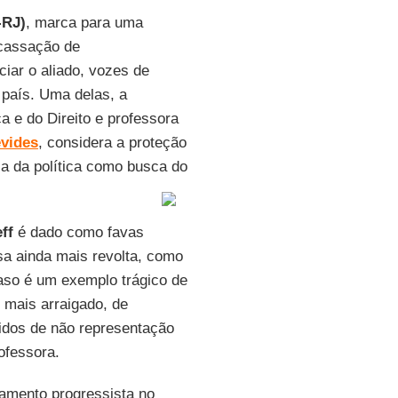
-RJ)
, marca para uma
 cassação de
ciar o aliado, vozes de
 país. Uma delas, a
a e do Direito e professora
evides
, considera a proteção
a da política como busca do
ff
é dado como favas
a ainda mais revolta, como
caso é um exemplo trágico de
e mais arraigado, de
tidos de não representação
ofessora.
amento progressista no