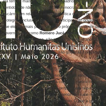
ela tem de mais arraigado de compadrio, de fisiologismo, 
sentidos, de não representação democrática do interesse 
escárnio em relação à ideia de política como a busca do
protegido, inclusive, por quem participava do governo
Lul
que ele tem mais poder do que o próprio presidente usurp
governo
Lula,
como
Romero Jucá, Renan
Calheiros
,
Eli
quem,
Moreira Franco,
são a corja de conspiradores. É u
sentido de dizer que é a oligarquia defendendo seus privil
do povo. Não são democratas, são golpistas conspiradore
Plebiscito para novas eleições
Está uma geleia a discussão sobre novas eleições, chamar 
presidenta
Dilma
é favorável a convocar plebiscito, segun
mas a cúpula do
PT
é contra, o próprio
Lula
não endossa 
sei não endossa a tese, então, a gente não sabe nem o q
importantes da política estão propondo. O que a gente sa