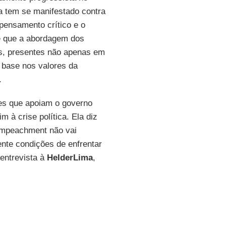
a tem se manifestado contra
 pensamento crítico e o
de que a abordagem dos
as, presentes não apenas em
 base nos valores da
.
res que apoiam o governo
 à crise política. Ela diz
 impeachment não vai
ente condições de enfrentar
entrevista à
Helder
Lima
,