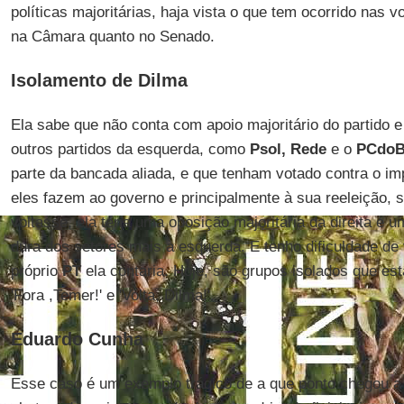
políticas majoritárias, haja vista o que tem ocorrido nas 
na Câmara quanto no Senado.
Isolamento de Dilma
Ela sabe que não conta com apoio majoritário do partido 
outros partidos da esquerda, como
Psol, Rede
e o
PCdoB
parte da bancada aliada, e que tenham votado contra o im
eles fazem ao governo e principalmente à sua reeleição, s
voltasse, ela teria uma oposição majoritária da direita e u
dura dos setores mais à esquerda. E tenho dificuldade de
próprio
PT
ela contaria. Hoje, são grupos isolados que est
'Fora ,Temer!' e 'Volta, Dilma!'.
Eduardo Cunha
Esse caso é um exemplo trágico de a que ponto chegou a po