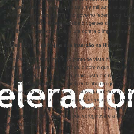
uma carta aberta, um desabafo de uma militante antiga, 
governos municipais do
PT
e no governo federal com
Lula
falta de empenho, não apenas dos dirigentes do partido de 
da militância, para continuar a luta contra o impeachment.
A crise política de hoje e sua inserção na História
É um período tristíssimo, e do ponto de vista histórico, é
comparar em termos de um pêndulo com o que veio em c
uma política mais democrática, mais justa em relação ao t
governo
João Goulart
, por quem eu tenho um grande resp
que houve um crescimento – eu estava lá no Rio, na époc
aquela efervescência popular, aquela crença de que enfi
importante pela justiça social, e muitos até achando que 
socialismo, e depois aquela queda vertiginosa e a ditadura 
golpe de 1964.