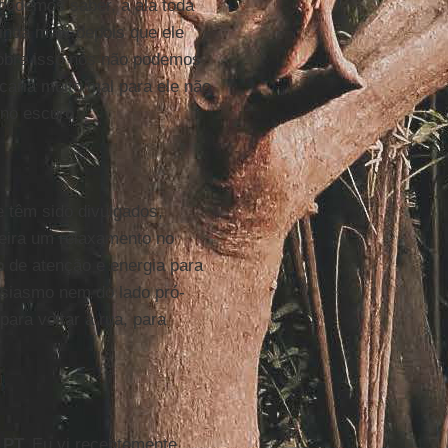
podemos saber, a ala toda
inda mais depois que ele
sobre isso nós não podemos
caria muito mal para ele não
 no escuro.
 têm sido divulgados,
eira um relaxamento no
o de atenção e energia para
usiasmo nem do lado pró-
ara voltar à rua, para
o
PT.
Eu vi recentemente