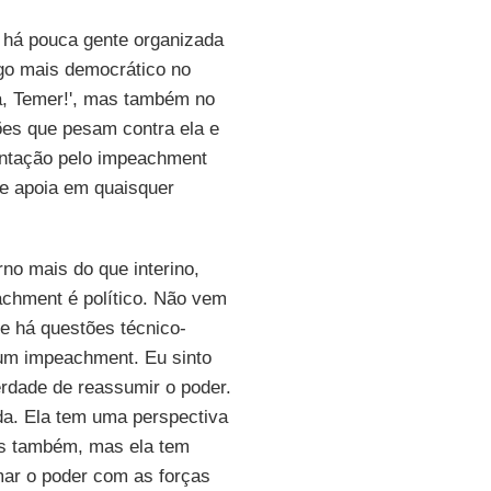
 há pouca gente organizada
go mais democrático no
ra, Temer!', mas também no
ções que pesam contra ela e
ntação pelo impeachment
se apoia em quaisquer
rno mais do que interino,
achment é político. Não vem
e há questões técnico-
 um impeachment. Eu sinto
rdade de reassumir o poder.
ada. Ela tem uma perspectiva
mos também, mas ela tem
mar o poder com as forças