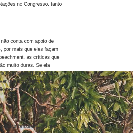
votações no Congresso, tanto
e não conta com apoio de
,
por mais que eles façam
peachment, as críticas que
ão muito duras. Se ela
ma oposição crítica, muito
 ver que com setores do
ão realmente insistindo no
lítica brasileira, no que