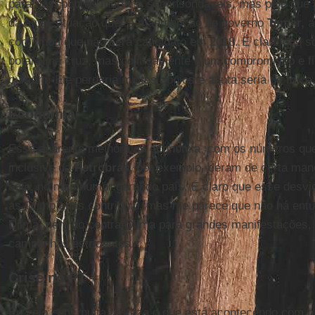
para nós, pobres mortais, são insondáveis, mas pelo que 
da atual situação quer a manutenção do governo
Temer,
a
confirmou que não será candidato em 2018. É claro que 
botar uma cruz, mas politicamente é um compromisso e fi
cumprir. Ele perderia muitos apoios e a luta seria de foice
Economia
Essa aparente melhora da economia, com os números que
inclusive da
Petrobras,
por exemplo, deram de certa man
ódio, no mau humor geral do país. É claro que esse desvi
as Olimpíadas contribuiu, mas me parece que não há ent
Dilma, nem do contra-Dilma para grandes manifestações, p
campanhas estridentes.
Crise no PT
Eu vejo com muita tristeza o que está acontecendo com 