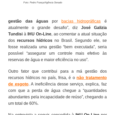
Foto: Pedro França/Agência Senado
gestão das águas
por
bacias hidrográficas
é
atualmente o grande desafio”, diz
José Galizia
Tundisi
à
IHU On-Line
, ao comentar a atual situação
dos
recursos hídricos
no Brasil. Segundo ele, se
fosse realizada uma gestão “bem executada”, seria
possível “assegurar um controle mais efetivo às
reservas de água e maior eficiência no uso”.
Outro fator que contribui para a má gestão dos
recursos hídricos no país, frisa, é o
não tratamento
de esgoto
. A ineficiência desse serviço, explica, faz
com que a perda de água chegue a “quantidades
abundantes pela incapacidade de reúso”, chegando a
um total de 60%.
Na entrevista a seguir, concedida à
IHU On-Line
por