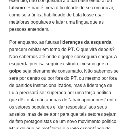
exemplo, não conquistará a atual base eleitoral do
lulismo
. E não é mera dificuldade de se comunicar,
como se a única habilidade de Lula fosse usar
metáforas populares e falar uma língua que as
pessoas entendem.
Por enquanto, as futuras
lideranças da esquerda
parecem orbitar em torno do
PT
. O que virá depois?
Não sabemos até onde o golpe conseguirá chegar. A
esquerda precisa seguir existindo, mesmo que o
golpe
seja plenamente consumado. Não sabemos se
será por dentro ou por fora do
PT
, ou mesmo por fora
de partidos institucionalizados, mas a liderança de
Lula precisará ser superada por uma força política
que dê conta não apenas de “atrair apoiadores” entre
os setores populares e “dar respostas” aos seus
anseios, mas de se abrir para que tais setores sejam
de fato protagonistas de um novo movimento político.
Mais do que as metáforas e o jeito espontâneo de