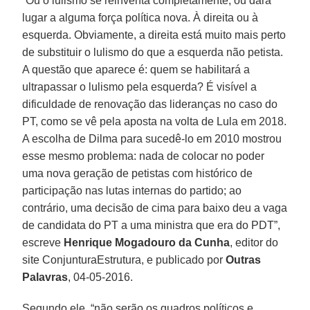
“Ou o lulismo se reinventa completamente, ou dará
lugar a alguma força política nova. À direita ou à
esquerda. Obviamente, a direita está muito mais perto
de substituir o lulismo do que a esquerda não petista.
A questão que aparece é: quem se habilitará a
ultrapassar o lulismo pela esquerda? É visível a
dificuldade de renovação das lideranças no caso do
PT, como se vê pela aposta na volta de Lula em 2018.
A escolha de Dilma para sucedê-lo em 2010 mostrou
esse mesmo problema: nada de colocar no poder
uma nova geração de petistas com histórico de
participação nas lutas internas do partido; ao
contrário, uma decisão de cima para baixo deu a vaga
de candidata do PT a uma ministra que era do PDT”,
escreve
Henrique Mogadouro da Cunha
, editor do
site ConjunturaEstrutura, e publicado por
Outras
Palavras
, 04-05-2016.
Segundo ele, “não serão os quadros políticos e