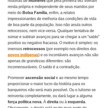
histórias de
mulheres
que pela primeira vez tiveram
renda própria e independente de seus maridos por
meio do
Bolsa Família
, enfim, a relatos
impressionantes de melhoria das condições de vida
de boa parte da população. Isso não anula outros
retrocessos, nem vice-versa. Qualquer tentativa de
somar e subtrair avanços para se chegar a um “saldo”
positivo ou negativo fracassa. O motivo é simples: os
imensos
retrocessos
(por exemplo nos direitos dos
povos indígenas
) e os incontáveis avanços não são
apenas de grandezas diferentes: são
incomensuráveis. O saldo é a contradição.
Promover
ascensão social
e ao mesmo tempo
proporcionar o maior lucro da história para os
banqueiros não será mais possível. Ou o lulismo se
reinventa completamente, ou dará lugar a alguma
força política nova
. À
direita
ou à
esquerda
.
Obviamente, a direita está muito mais perto de