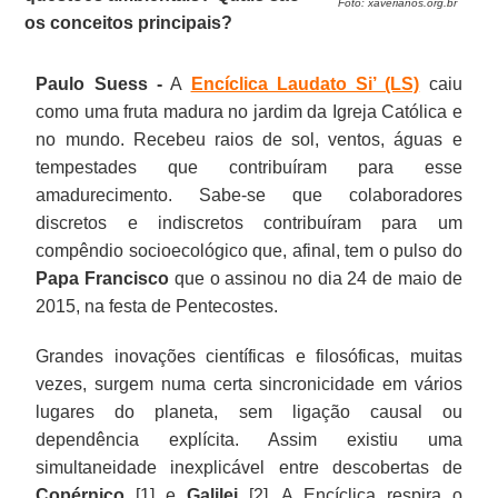
Foto: xaverianos.org.br
os conceitos principais?
Paulo Suess -
A
Encíclica Laudato Si’ (LS)
caiu
como uma fruta madura no jardim da Igreja Católica e
no mundo. Recebeu raios de sol, ventos, águas e
tempestades que contribuíram para esse
amadurecimento. Sabe-se que colaboradores
discretos e indiscretos contribuíram para um
compêndio socioecológico que, afinal, tem o pulso do
Papa Francisco
que o assinou no dia 24 de maio de
2015, na festa de Pentecostes.
Grandes inovações científicas e filosóficas, muitas
vezes, surgem numa certa sincronicidade em vários
lugares do planeta, sem ligação causal ou
dependência explícita. Assim existiu uma
simultaneidade inexplicável entre descobertas de
Copérnico
[1] e
Galilei
[2]. A Encíclica respira o