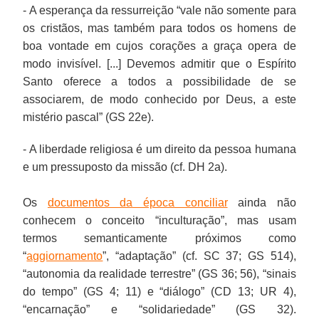
- A esperança da ressurreição “vale não somente para
os cristãos, mas também para todos os homens de
boa vontade em cujos corações a graça opera de
modo invisível. [...] Devemos admitir que o Espírito
Santo oferece a todos a possibilidade de se
associarem, de modo conhecido por Deus, a este
mistério pascal” (GS 22e).
- A liberdade religiosa é um direito da pessoa humana
e um pressuposto da missão (cf. DH 2a).
Os
documentos da época conciliar
ainda não
conhecem o conceito “inculturação”, mas usam
termos semanticamente próximos como
“
aggiornamento
”, “adaptação” (cf. SC 37; GS 514),
“autonomia da realidade terrestre” (GS 36; 56), “sinais
do tempo” (GS 4; 11) e “diálogo” (CD 13; UR 4),
“encarnação” e “solidariedade” (GS 32).