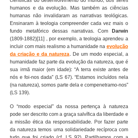
científicas do desenvolvimento do mundo, dos seres
humanos e da evolução. Mas também as ciências
humanas não invalidaram as narrativas teológicas.
Ensinaram à teologia compreender cada vez mais o
fundo metafórico dessas narrativas. Com
Darwin
(1809-1882)[11] , por exemplo, a teologia aprendeu a
incluir com mais realismo a humanidade na
evolução
da criação e da natureza
. De um modo especial, a
humanidade faz parte da evolução da natureza, que é
sua irmã maior (em idade): “A terra existe antes de
nós e foi-nos dada” (LS 67). “Estamos incluídos nela
(na natureza), somos parte dela e compenetramo-nos”
(LS 139).
O “modo especial” da nossa pertença à natureza
pode ser descrito com a graça salvífica da liberdade e
a missão ética da responsabilidade. Por fazer parte
da natureza temos uma solidariedade recíproca com
tudo que foi criado (cf. LS 92). Partilhamos com a