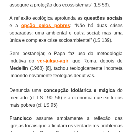
assegure a proteção dos ecossistemas” (LS 53).
A reflexão ecológica aprofunda as
questões sociais
e a
opção pelos pobres
: “Não há duas crises
separadas: uma ambiental e outra social; mas uma
única e complexa crise socioambiental” (LS 139).
Sem pestanejar, o Papa faz uso da metodologia
indutiva do
ver-julgar-agir
, que Roma, depois de
Medellín
(1968) [6], tachou teologicamente incorreta
impondo novamente teologias dedutivas.
Denuncia uma
concepção idolátrica e mágica
do
mercado (cf. LS 190, 56) e a economia que exclui os
mais pobres (cf. LS 95).
Francisco
assume amplamente a reflexão das
Igrejas locais que articulam os verdadeiros problemas