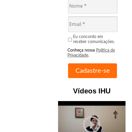
Eu concordo em
receber comunicações.
Conheça nossa
Política de
Privacidade
.
Vídeos IHU
play_circle_outline