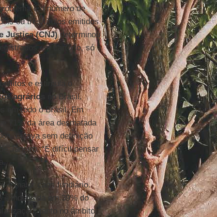
 problema é o número de
ois ou três títulos emitidos
e Justiça (CNJ)
determinou
registrados em cartório, só
onflitos e estimula o
tos agrários
no Brasil.
s em todo o Brasil. Em
ue 71% da área desmatada
dos, estava sem definição
e Janeiro. “É difícil pensar
a.
e o maior caos fundiário.
de é indefinida em 39% do
larização, tanto no âmbito