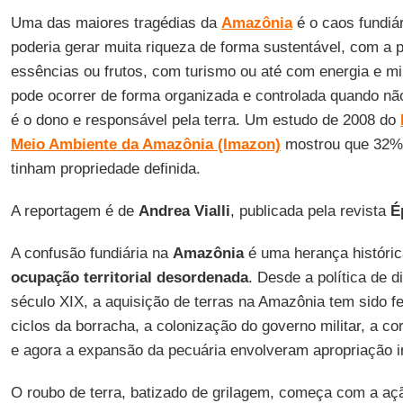
Uma das maiores tragédias da
Amazônia
é o caos fundiár
poderia gerar muita riqueza de forma sustentável, com a 
essências ou frutos, com turismo ou até com energia e m
pode ocorrer de forma organizada e controlada quando n
é o dono e responsável pela terra. Um estudo de 2008 do
Meio Ambiente da Amazônia (Imazon)
mostrou que 32% 
tinham propriedade definida.
A reportagem é de
Andrea
Vialli
, publicada pela revista
É
A confusão fundiária na
Amazônia
é uma herança históric
ocupação
territorial
desordenada
. Desde a política de 
século XIX, a aquisição de terras na Amazônia tem sido f
ciclos da borracha, a colonização do governo militar, a c
e agora a expansão da pecuária envolveram apropriação irr
O roubo de terra, batizado de grilagem, começa com a a