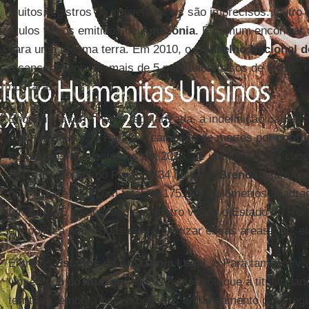
Muitos registros de imóveis rurais são imprecisos. Outro
títulos falsos emitidos na
Amazônia
. É comum encontrar d
para uma mesma terra. Em 2010, o
Conselho Nacional d
o cancelamento de mais de 5 mil títulos falsos de terras, 
no Pará.
Enquanto a terra não é regularizada, a indefinição causa c
desmatamento. O Pará é o campeão de mortes por
confli
Foram seis assassinatos em 2013, de um total de 34 caso
2010, 18 mortes no Pará, de 34 no país.
Brenda
estima q
no Pará até 2011, um total de 175.000 quilômetros quadra
fundiária. É o equivalente a quatro vezes o Estado do Rio d
em política ambiental sem regularizar essas áreas”, diz el
Entre os
Estados da Amazônia Legal
, o Pará também viv
Um estudo do
Imazon
, de 2012, mostrou que a titularida
território, embora haja processos em andamento para regu