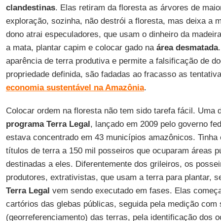
clandestinas
. Elas retiram da floresta as árvores de mai
exploração, sozinha, não destrói a floresta, mas deixa a 
dono atrai especuladores, que usam o dinheiro da madeira
a mata, plantar capim e colocar gado na
área
desmatada
aparência de terra produtiva e permite a falsificação de
propriedade definida, são fadadas ao fracasso as tentativ
economia sustentável na Amazônia
.
Colocar ordem na floresta não tem sido tarefa fácil. Uma
programa Terra
Legal
, lançado em 2009 pelo governo fed
estava concentrado em 43 municípios amazônicos. Tinha c
títulos de terra a 150 mil posseiros que ocuparam áreas p
destinadas a eles. Diferentemente dos grileiros, os poss
produtores, extrativistas, que usam a terra para plantar, 
Terra Legal
vem sendo executado em fases. Elas começa
cartórios das glebas públicas, seguida pela medição com s
(georreferenciamento) das terras, pela identificação dos o