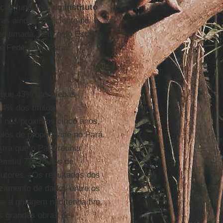
ção fundiária, do
Instituto
ras ainda é deficiente no
legitimada, nem pelo Estado,
e Federal do Pará.
 que 43% das glebas
 4% dos títulos
a nos próximos cinco anos,
ulos de propriedade no Pará.
stra que o Pará reuniu
emitiu 778 títulos de
utores. “Os resultados dos
uzamento de dados entre os
ue a grilagem não tenha fim.
as grandes obras de