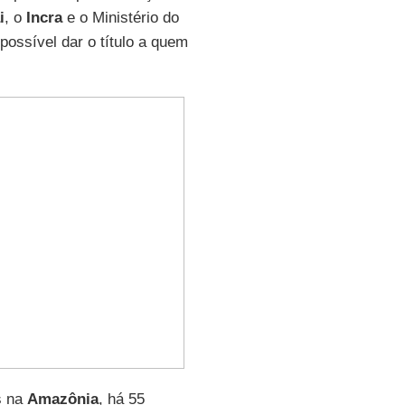
i
, o
Incra
e o Ministério do
ossível dar o título a quem
s na
Amazônia
, há 55