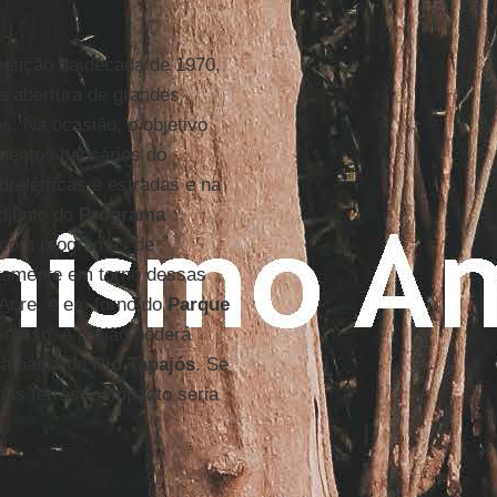
petição da década de 1970,
a abertura de grandes
os. Na ocasião, o objetivo
amentos bancários do
drelétricas e estradas e na
djunto do
Programa
 com programas de
stamente em torno dessas
 Acre, e em torno do
Parque
Grosso. A região poderá
na bacia do
Rio
Tapajós
. Se
as terras, o impacto seria