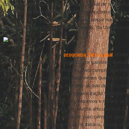
do
Terra Legal
quanto no programa estadual de regulariza
de Terras do Pará (Iterpa)
. “O sistema de controle de ter
Brasil. No Pará, a maioria dos títulos de posse nunca foi 
nem pela
União
”, diz
José Heder
Benatti
, da Universidad
O mais recente relatório do
programa Terra Legal
afirma
públicas no Estado foram mapeadas por satélites. Apenas
correspondentes já foram emitidos. Para cumprir sua met
o
Terra Legal
precisaria emitir nada menos que 68.414 tít
O último relatório do
Iterpa
, referente ao ano de 2013, mo
535.826 hectares de terras para regularização fundiária e 
propriedade, a maioria (663) para pequenos e médios prod
dois programas são tímidos, pois não há articulação e cr
órgãos fundiários estadual e federal. Isso contribui para q
Ainda mais diante da especulação imobiliária, gerada pel