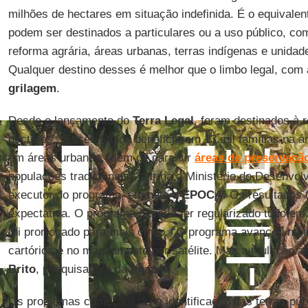
milhões de hectares em situação indefinida. É o equivalen
podem ser destinados a particulares ou a uso público, c
reforma agrária, áreas urbanas, terras indígenas e unida
Qualquer destino desses é melhor que o limbo legal, com
grilagem
.
Desde o lançamento do
Terra
Legal
, foram destinados à 
hectares. “Esses títulos beneficiaram 13 mil famílias na á
em áreas urbanas, além de garantir
áreas de preservaçã
populações tradicionais”, afirma o Ministério do Desenvo
executor do programa, em nota a
ÉPOCA
. Os resultados
expectativa. O programa deveria ter regularizado tudo em
foi prorrogado para mais cinco. “O programa avançou na i
cartórios e no mapeamento por satélite. Mas a titulação ai
Brito
, pesquisadora da
Imazon
.
Os problemas começam já na identificação das terras públ