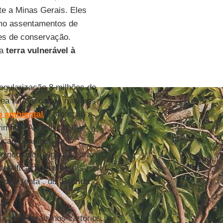
te a Minas Gerais. Eles
omo assentamentos de
des de conservação.
 a
terra vulnerável à
regularização 8 milhões de
rea rural e outros milhares
o
ambiental
e proteção a
lvimento Agrário (MDA),
 ficaram aquém da
 cinco anos. Agora, o prazo
dentificação das terras nos
nda é lenta”, diz
Brenda
icas federais nos cartórios.