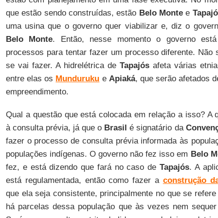
que estão sendo construídas, estão
Belo Monte
e
Tapajó
uma usina que o governo quer viabilizar e, diz o govern
Belo Monte
. Então, nesse momento o governo está 
processos para tentar fazer um processo diferente. Não s
se vai fazer. A hidrelétrica de
Tapajós
afeta várias etni
entre elas os
Munduruku
e
Apiaká
, que serão afetados d
empreendimento.
Qual a questão que está colocada em relação a isso? A q
à consulta prévia, já que o
Brasil
é signatário da
Convenç
fazer o processo de consulta prévia informada às popula
populações indígenas. O governo não fez isso em
Belo M
fez, e está dizendo que fará no caso de
Tapajós
. A apl
está regulamentada, então como fazer a
construção da
que ela seja consistente, principalmente no que se refere
há parcelas dessa população que às vezes nem sequer 