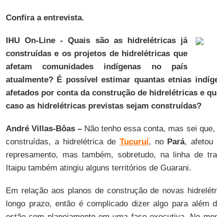
Confira a entrevista.
IHU On-Line - Quais são as hidrelétricas já
construídas e os projetos de hidrelétricas que
afetam comunidades indígenas no país
atualmente? É possível estimar quantas etnias indíge
afetados por conta da construção de hidrelétricas e q
caso as hidrelétricas previstas sejam construídas?
André Villas-Bôas –
Não tenho essa conta, mas sei que, e
construídas, a hidrelétrica de
Tucuruí
, no
Pará
, afetou
represamento, mas também, sobretudo, na linha de tran
Itaipu também atingiu alguns territórios de Guarani.
Em relação aos planos de construção de novas hidrelétr
longo prazo, então é complicado dizer algo para além da
estão com planejamento em uma fase executiva. No mome