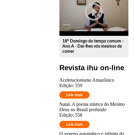
play_circle_outline
18º Domingo do tempo comum -
Ano A - Dai-lhes vós mesmos de
comer
Revista ihu on-line
Aceleracionismo Amazônico
Edição: 559
Leia mais
Natal. A poesia mística do Menino
Deus no Brasil profundo
Edição: 558
Leia mais
O veneno automático e infinito do