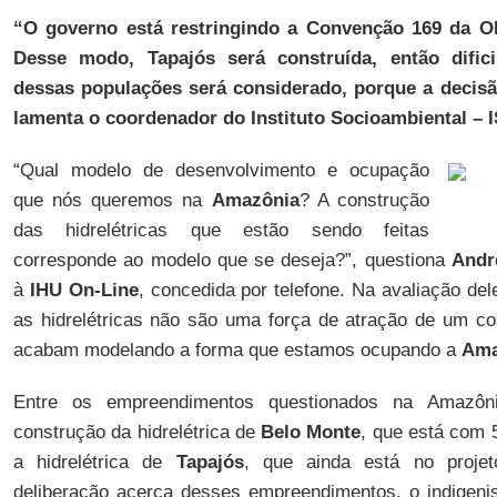
“O governo está restringindo a Convenção 169 da O
Desse modo, Tapajós será construída, então dific
dessas populações será considerado, porque a decisão
lamenta o coordenador do Instituto Socioambiental – 
“Qual modelo de desenvolvimento e ocupação
que nós queremos na
Amazônia
? A construção
das hidrelétricas que estão sendo feitas
corresponde ao modelo que se deseja?”, questiona
Andr
à
IHU On-Line
, concedida por telefone. Na avaliação de
as hidrelétricas não são uma força de atração de um co
acabam modelando a forma que estamos ocupando a
Ama
Entre os empreendimentos questionados na Amazô
construção da hidrelétrica de
Belo Monte
, que está com 
a hidrelétrica de
Tapajós
, que ainda está no proje
deliberação acerca desses empreendimentos, o indigeni