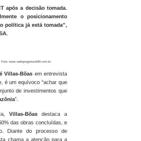
IT após a decisão tomada.
ilmente o posicionamento
 política já está tomada”,
ISA.
Foto: www.radioprogresso640.com.br
é Villas-Bôas
em entrevista
le, é um equívoco “achar que
njunto de investimentos que
zônia
”.
nia,
Villas-Bôas
destaca a
50% das obras concluídas, e
to. Diante do processo de
sta chama a atenção para a