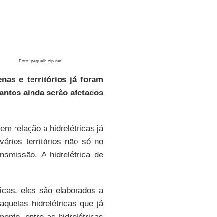
Foto: peguelb.zip.net
nas e territórios já foram
uantos ainda serão afetados
m relação a hidrelétricas já
 vários territórios não só no
smissão. A hidrelétrica de
icas, eles são elaborados a
quelas hidrelétricas que já
nto, entre as hidrelétricas