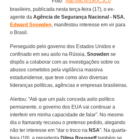
Foto:
http://bit.ly/19UCJC0
brasileiro, publicada nesta terça-feira (17), o ex-
agente da
Agência de Segurança Nacional - NSA
,
Edward Snowden
, manifestou interesse em vir para
o Brasil.
Perseguido pelo governo dos Estados Unidos e
confinado em seu asilo na Rússia,
Snowden
se
dispôs a colaborar com as investigações sobre os
abusos cometidos pela vigilância massiva
estadunidense, que teve como alvo diversas
lideranças políticas, agências e empresas brasileiras.
Alertou: “Até que um país conceda asilo político
permanente, o governo dos EUA vai continuar a
interferir em minha capacidade de falar”. No mesmo
dia o Itamaraty recusou o pretenso pedido, alegando
não ter interesse em “dar o troco na
NSA
”. Na quarta-
feira (18), a presidenta
Dilma
Rousseff
também se