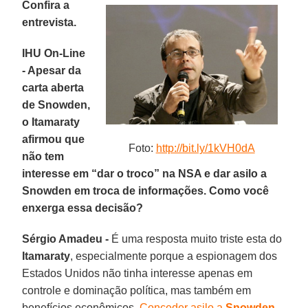
Confira a
entrevista.
IHU On-Line
- Apesar da
carta aberta
de Snowden,
o Itamaraty
afirmou que
Foto:
http://bit.ly/1kVH0dA
não tem
interesse em “dar o troco” na NSA e dar asilo a
Snowden em troca de informações. Como você
enxerga essa decisão?
Sérgio Amadeu -
É uma resposta muito triste esta do
Itamaraty
, especialmente porque a espionagem dos
Estados Unidos não tinha interesse apenas em
controle e dominação política, mas também em
benefícios econômicos.
Conceder asilo a
Snowden