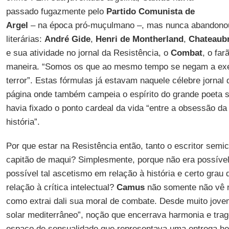
passado fugazmente pelo
Partido Comunista de
Argel
– na época pró-muçulmano –, mas nunca abandonou
literárias:
André Gide
,
Henri de Montherland
,
Chateaub
e sua atividade no jornal da Resistência, o
Combat
, o far
maneira. “Somos os que ao mesmo tempo se negam a exer
terror”. Estas fórmulas já estavam naquele célebre jornal
página onde também campeia o espírito do grande poeta s
havia fixado o ponto cardeal da vida “entre a obsessão da 
história”.
Por que estar na Resistência então, tanto o escritor semi
capitão de maqui? Simplesmente, porque não era possível
possível tal ascetismo em relação à história e certo grau
relação à crítica intelectual?
Camus
não somente não vê 
como extrai dali sua moral de combate. Desde muito jovem 
solar mediterrâneo”, noção que encerrava harmonia e tr
espaço de sensualidade que representava uma entrega hed