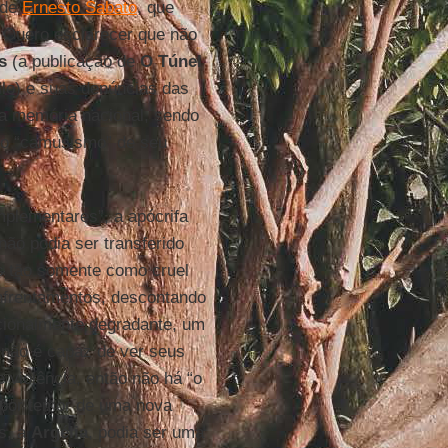
 de
Ernesto Sabato
, que
. Quero esclarecer que não
s
(a publicação de
O Túnel
ilo) e suas denúncias das
 a memória nacional, sendo
 o “camusismo” de seu
plementares”, a apócrifa
não podia ser transferido
os tão somente como cruel
nfrentamentos, descontando
cionalmente degradante, um
o não é capaz de ver seus
 violência, então não há “o
 por temor de uma nova
s, a
Argélia
, podia ser uma