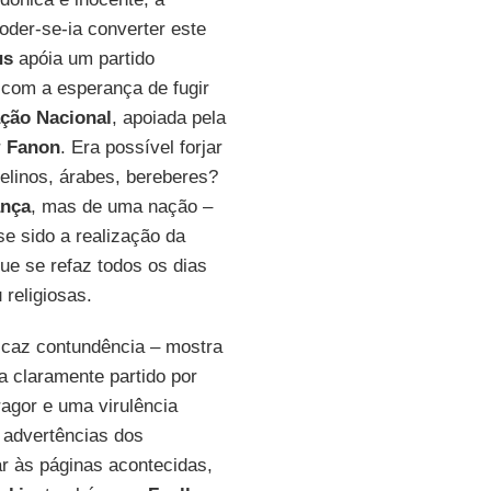
oder-se-ia converter este
us
apóia um partido
 com a esperança de fugir
ação Nacional
, apoiada pela
r
Fanon
. Era possível forjar
elinos, árabes, bereberes?
ança
, mas de uma nação –
sse sido a realização da
ue se refaz todos os dias
 religiosas.
icaz contundência – mostra
a claramente partido por
agor e uma virulência
 advertências dos
tar às páginas acontecidas,