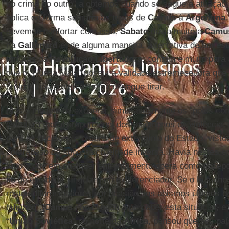
no crime do outro” a obtemos quando se segue a atuação
aplica de forma sumária as teses de
Camus
à
Argentina
devemos confortar com isso.
Sabato
devia muito a
Camu
na
Gallimard
e, de alguma maneira, a tentativa de um est
torturas da
Revolução Libertadora
, contam e muito para
que o “Nunca Mais” possui a validade estremecedora que
prólogo não pretende nem consegue tirar.
Mas o modelo de exonerar simultaneamente os “pólos com
estrutura moral proporcional dos fenômenos de violência, 
para as decisões e ordens de extermínio do Estado, vist
contrapeso da suposta crueldade inversa. Havia nestes e
tudo o que em qualquer enfrentamento opera como excep
fio de eticidade singularmente diferenciador. Se o human
rostos diferenciadores por ocasião dos abismos últimos de
humano”.
Camus
não chegou a perceber esta situação, e
“
União Soviética
” no norte da
África
, pensou que seu paí