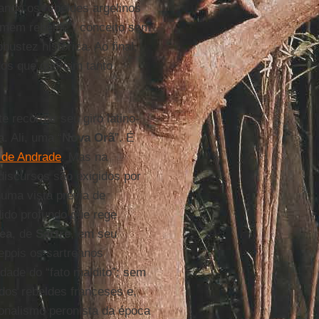
ando os rebeldes argelinos
mem rebelde”, conceito sem
bustez histórica. Ao final,
dos que queriam tanto
e recordar seu giro latino-
a
. Ali, uma “
Nova Orã
”. É
 de Andrade
. Mas na
discursos são exigidos por
 uma vista prévia de
ido profundo que rege
ea
, de
Sartre
, em seu
epois os sartreanos
dade do “fato maldito”; sem
 dos rebeldes franceses e,
onalismo peronista da época