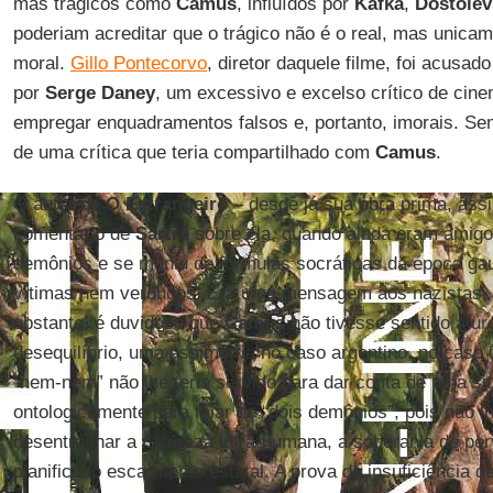
mas trágicos como
Camus
, influídos por
Kafka
,
Dostoiev
poderiam acreditar que o trágico não é o real, mas unica
moral.
Gillo Pontecorvo
, diretor daquele filme, foi acusad
por
Serge Daney
, um excessivo e excelso crítico de cin
empregar enquadramentos falsos e, portanto, imorais. Sem
de uma crítica que teria compartilhado com
Camus
.
O autor de
O Estrangeiro
– desde já sua obra prima, as
comentário de
Sartre
sobre ela, quando ainda eram amigos
demônios e se muniu de fórmulas socráticas da época gau
vítimas nem verdugos. Era uma mensagem aos nazistas, 
obstante, é duvidoso que
Camus
não tivesse sentido a ur
desequilíbrio, uma assimetria no caso argentino, no caso 
“nem-nem” não lhe teria servido para dar conta de uma sit
ontologicamente para falar de “dois demônios”, pois não lhe 
desentranhar a natureza infra-humana, a soberania de pe
planificado escarmento estatal. A prova da insuficiência 