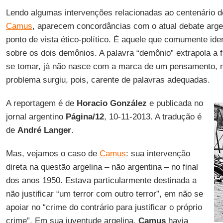
Lendo algumas intervenções relacionadas ao centenário 
Camus
, aparecem concordâncias com o atual debate arge
ponto de vista ético-político. É aquele que comumente id
sobre os dois demônios. A palavra “demônio” extrapola a f
se tomar, já não nasce com a marca de um pensamento,
problema surgiu, pois, carente de palavras adequadas.
A reportagem é de
Horacio González
e publicada no
jornal argentino
Página/12
, 10-11-2013. A tradução é
de
André Langer
.
Mas, vejamos o caso de
Camus
: sua intervenção
direta na questão argelina – não argentina – no final
dos anos 1950. Estava particularmente destinada a
não justificar “um terror com outro terror”, em não se
apoiar no “crime do contrário para justificar o próprio
crime”. Em sua juventude argelina,
Camus
havia