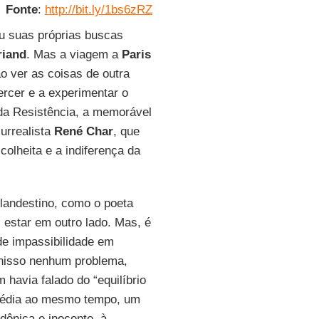
Fonte
:
http://bit.ly/1bs6zRZ
 suas próprias buscas
riand
. Mas a viagem a
Paris
ão ver as coisas de outra
cer e a experimentar o
 da Resistência, a memorável
urrealista
René Char
, que
colheita e a indiferença da
clandestino, como o poeta
 estar em outro lado. Mas, é
 de impassibilidade em
nisso nenhum problema,
havia falado do “equilíbrio
agédia ao mesmo tempo, um
ônica e inocente, à