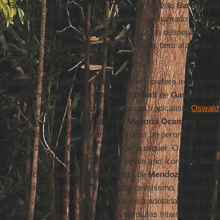
“
Suíça
franco-árabe”. Nesse caso tinha razão
Sartre
apoi
em vez de formular o que
Camus
havia chamado de “o ho
dúvida sugestivo, de índole libertária, mas despojado de ro
os rumos da
Argélia
seguiram itinerários bem afastados 
Camus
, como
Sartre
e
Fanon
.
Neste aniversário de
Camus
, há quem prefere ironicament
americano, em 1949: felicidade no
Brasil
de
Gaspar Dutr
recebido festivamente pelo surrealista tropicalista
Oswald
Argentina
, refugiado na casa de
Victoria Ocampo
, seus 
alguns aturdidos funcionários culturais do peronismo para
aprovação. Um mal entendido; não qualquer. O mal entend
absorto a vida nacional.
Perón
, nesse ano, condena
Náus
discurso do
Teatro Independência
de
Mendoza
. Foram d
argentinos que viram, na queda do peronismo, a potenciali
dúvida a palavra resistência, que será adotada, tinha o ar
ao mesmo tempo, sem sabê-lo, camadas inteiras do funci