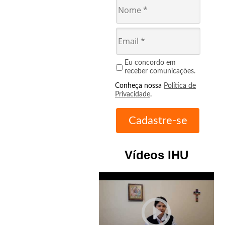
Eu concordo em
receber comunicações.
Conheça nossa
Política de
Privacidade
.
Vídeos IHU
play_circle_outline