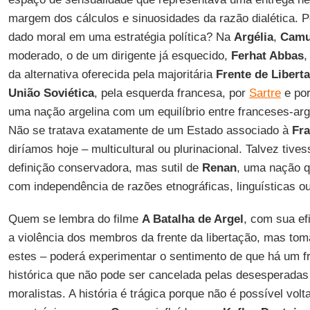
margem dos cálculos e sinuosidades da razão dialética. P
dado moral em uma estratégia política? Na
Argélia
,
Cam
moderado, o de um dirigente já esquecido,
Ferhat Abbas
,
da alternativa oferecida pela majoritária
Frente de Libert
União Soviética
, pela esquerda francesa, por
Sartre
e po
uma nação argelina com um equilíbrio entre franceses-arg
Não se tratava exatamente de um Estado associado à
Fr
diríamos hoje – multicultural ou plurinacional. Talvez tive
definição conservadora, mas sutil de
Renan
, uma nação q
com independência de razões etnográficas, linguísticas ou
Quem se lembra do filme
A Batalha de Argel
, com sua ef
a violência dos membros da frente da libertação, mas tom
estes – poderá experimentar o sentimento de que há um fr
histórica que não pode ser cancelada pelas desesperadas
moralistas. A história é trágica porque não é possível vol