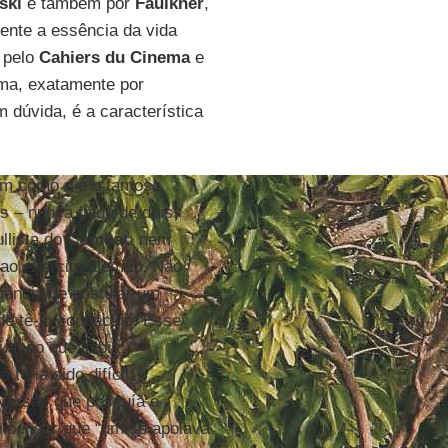
ski
e também por
Faulkner
,
mente a essência da vida
o pelo
Cahiers du Cinema
e
ema, exatamente por
 dúvida, é a característica
sim como o é o famoso
 – nunca falou de dois
llista do
Combat
: nem
ao exército alemão. Não
gência de postular um
de tê-lo conhecido. Esse
uação que inibia
teria sido difícil
rversão que possuía o
de pensar que “um se apoiava