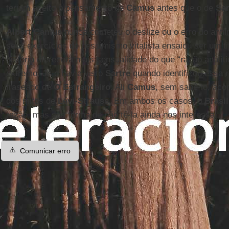
teriam aceito o pensamento de
Camus
antes que o de
Sar
Albert Camus
nunca cometeu o deslize ou o erro do anti
seus exercícios de pessimismo vitalista ensaiou ser um ti
história oferecera mais sensualidade do que “razão analíti
extremo. Já o havia visto
Sartre
quando identificou essa r
fraseado de
O Estrangeiro
. Ali
Camus
, sem sabê-lo, ac
dos mitos de
Lévi-Strauss
. Em ambos os casos, o
Brasil
razão, mas sua forma de não tê-la ainda nos interessa.
⚠️
Comunicar erro