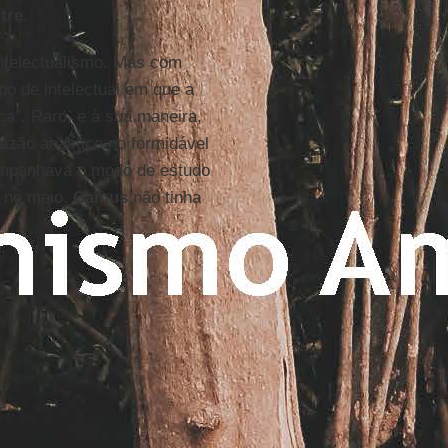
tre
.
intelectualismo. Mas com
po de intelectual em que a
ca”. Raro, e à sua maneira,
azão analítica no formidável
ompanhava o modo de estudo
no meio.
Camus
não tinha