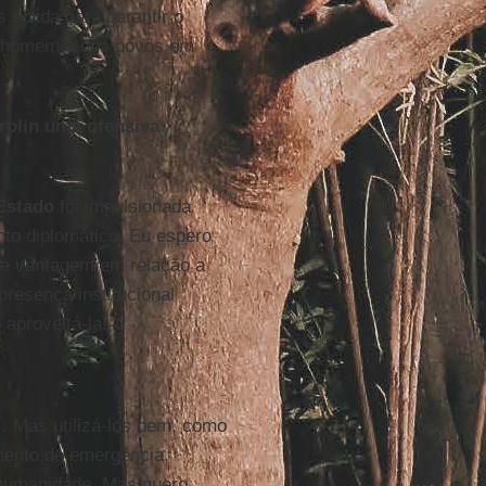
s sólida para garantir o
do homem e dos povos em
rolin uma ofensiva
 Estado
foi impulsionada
o diplomático. Eu espero
de vantagem em relação a
presença institucional
 aproveitá-la!
í. Mas utilizá-los bem, como
mento de emergência.
a humanidade. Mas quero