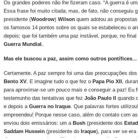
Os grandes poderes não lhe fizeram caso. “A guerra é uma
Essa frase foi muito citada; mas, de fato, não conseguiu g
presidente (
Woodrow
)
Wilson
quem adotou as propostas 
os famosos 14 pontos sobre os quais se estabeleceu o armi
depois; que foi também uma paz instável, porque, no fina
Guerra Mundial
.
Mas ele buscou a paz, assim como outros pontífices...
Certamente. A paz sempre foi uma das preocupações do
Bento XV
. E imagine tudo o que fez o
Papa Pio XII
, dura
para aproximar-se um pouco mais e conseguir a paz! Eu f
testemunho das tentativas que fez
João Paulo II
quando 
e depois a
Guerra no Iraque
. Que palavras fortes utilizo
empreendeu! Porque nesse caso, além do contato com as 
enviou dois emissários: um a
Bush
(presidente dos
Estad
Saddam Hussein
(presidente do
Iraque
), para ver se era