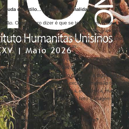
Muda de estilo... Também de finalidade?
Não. O que quero dizer é que se tem que reiventar a for
objetivo permanece o mesmo. E falando dos grandes desa
relativismo, que é uma praga! Porque eu o veria dentro do
fazendo: de compor as diferenças.
Caso não houver um terreno comum que se pode pisar, is
verdade objetiva na qual todos nos reconhecemos, será mu
pontos comuns. E este terreno comum é a dignidade da 
suas dimensões, onde não se exclui a dimensão transcen
dimensão pessoal, social, política, econômica, mas tamb
qual se reconhece que o homem é feito à imagem e seme
é sua fonte.
É dessa maneira que o vê o Santo Padre?