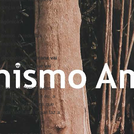
ndência do Papa.
tagônica?
 temos. A rede das
rnacionais...
geopolítica vaticana vai
 é isso mesmo que vai
 quero a diplomacia das
o buscamos, penso eu, a
as o efeito. E temos que
erda não saiba o que faz a