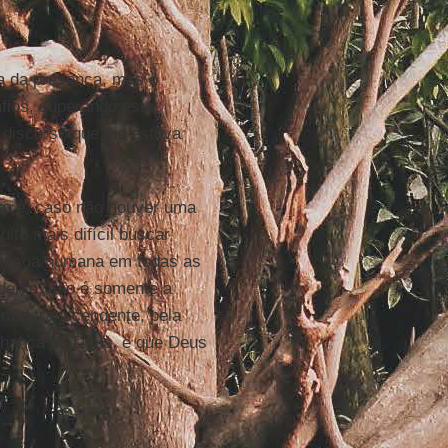
ma da presença, mas o
fios, superando este
 discurso que lhe estava
to é, caso não houver uma
ito mais difícil buscar
pessoa humana em todas as
dente; não é somente a
ém a transcendente, pela
lhança de Deus, e que Deus