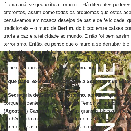
é uma análise geopolítica comum... Há diferentes podere
diferentes, assim como todos os problemas que estes ac
pensávamos em nossos desejos de paz e de felicidade, 
tradicionais – o muro de
Berlim
, do bloco entre países c
traria a paz e a felicidade ao mundo. E não foi bem assim
terrorismo. Então, eu penso que o muro a se derrubar é o 
estas diferentes realidades conseguem chegar a um acordo
bem de todos. Assumir as diferenças para que não sejam 
tornem colaborações em prol da humanidade.
E que papel exerce neste aspecto a Secretaria de Esta
A
Secretaria de Estado do Vaticano
, acredito, que deve
porque os cenários são diferentes. Temos as grandes atua
(Agostino) Casaroli
na época dos grandes blocos e todo
também tudo o que se relacionado com a defesa dos dire
parece que as coisas se complicaram um pouco.