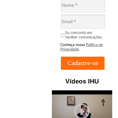
Eu concordo em
receber comunicações.
Conheça nossa
Política de
Privacidade
.
Vídeos IHU
play_circle_outline