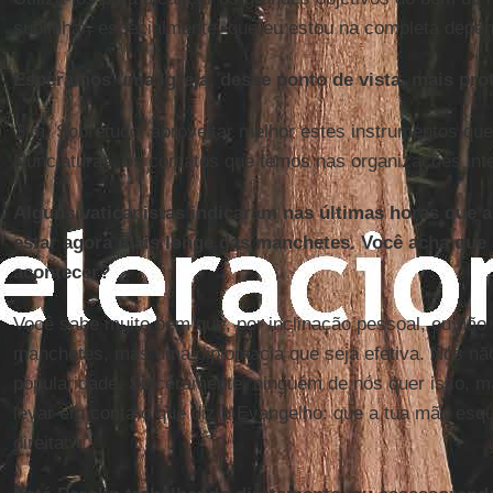
sublinhar, especialmente, que eu estou na completa depe
Esperamos uma Igreja, desse ponto de vista, mais pro
Sim. Sobretudo, aproveitar melhor estes instrumentos que
Nunciaturas, os contatos que temos nas organizações inte
Alguns vaticanistas indicaram nas últimas horas que a 
estar agora mais longe das manchetes. Você acha que
acontecer?
Você sabe muito bem que, por inclinação pessoal, eu não
manchetes, mas uma diplomacia que seja efetiva. Nós nã
popularidade. Sinceramente, ninguém de nós quer isso, m
levar em conta o que diz o Evangelho: que a tua mão esqu
direita.