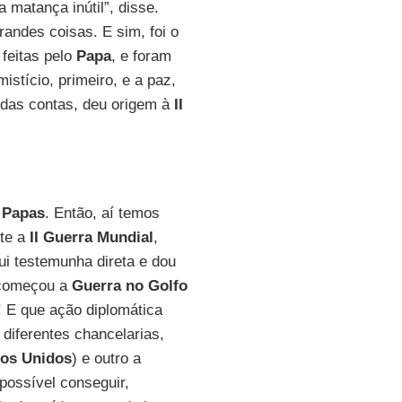
 matança inútil”, disse.
randes coisas. E sim, foi o
feitas pelo
Papa
, e foram
stício, primeiro, e a paz,
l das contas, deu origem à
II
s
Papas
. Então, aí temos
nte a
II Guerra Mundial
,
ui testemunha direta e dou
começou a
Guerra no Golfo
u! E que ação diplomática
diferentes chancelarias,
os Unidos
) e outro a
 possível conseguir,