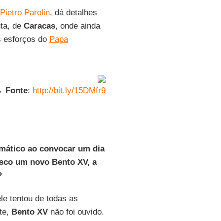
Pietro Parolin
, dá detalhes
nta, de
Caracas
, onde ainda
os esforços do
Papa
,
Fonte
:
http://bit.ly/15DMfr9
mático ao convocar um dia
isco um novo Bento XV, a
?
le tentou de todas as
te,
Bento XV
não foi ouvido.