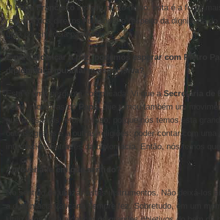
O
Papa Francisco
insistiu muito nisso: esta é a fonte mai
respeito dos direitos humanos, o respeito da dignidade 
uma convivência pacífica.
E para alcançar a paz, podemos esperar com Pietro Pa
diplomática mundial mais incisiva?
Esta é uma pergunta complicada. Vi que a
Secretaria de
pelas iniciativas do
Papa
, que tomou também um moviment
que possamos retomar isso, porque nós temos esta gran
outras Igrejas e a outras religiões: poder contar com uma 
internacional através da diplomacia. Então, nós temos que
Aproveitá-la em que sentido?
No sentido de utilizar estes instrumentos. Não deixá-los a
a diplomacia vaticana sempre fez. Sobretudo, em um mo
Utilizá-los para alcançar os grandes objetivos do bem d