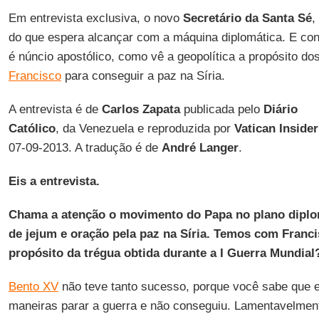
Em entrevista exclusiva, o novo
Secretário da Santa Sé
,
do que espera alcançar com a máquina diplomática. E co
é núncio apostólico, como vê a geopolítica a propósito d
Francisco
para conseguir a paz na Síria.
A entrevista é de
Carlos Zapata
publicada pelo
Diário
Católico
, da Venezuela e reproduzida por
Vatican Insider
07-09-2013. A tradução é de
André Langer
.
Eis a entrevista.
Chama a atenção o movimento do Papa no plano diplo
de jejum e oração pela paz na Síria. Temos com Franc
propósito da trégua obtida durante a I Guerra Mundial
Bento XV
não teve tanto sucesso, porque você sabe que e
maneiras parar a guerra e não conseguiu. Lamentavelmen