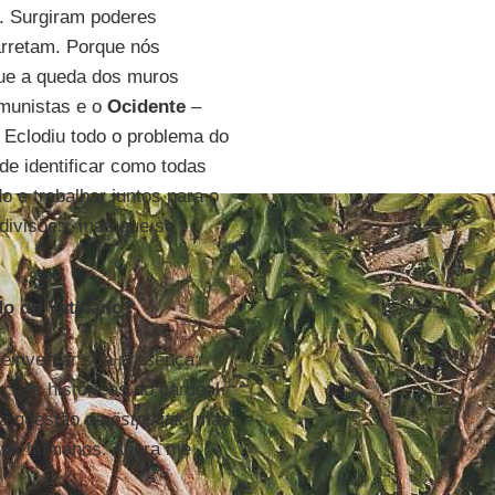
s. Surgiram poderes
arretam. Porque nós
que a queda dos muros
omunistas e o
Ocidente
–
. Eclodiu todo o problema do
de identificar como todas
 e trabalhar juntos para o
divisões, mas que se
do do Vaticano?
 reinventar sua presença;
ções históricas do cardeal
 a questão da
östpolitik
, mas
itos humanos. Agora me